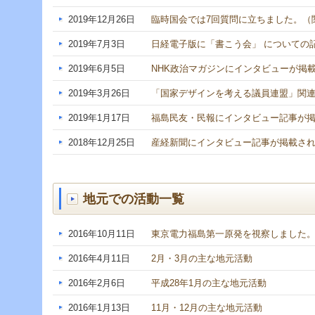
ー
へ
2019年12月26日
臨時国会では7回質問に立ちました。（
ジ
ャ
2019年7月3日
日経電子版に「書こう会」 についての
ン
プ
2019年6月5日
NHK政治マガジンにインタビューが掲
フ
ッ
2019年3月26日
「国家デザインを考える議員連盟」関
タ
ー
2019年1月17日
福島民友・民報にインタビュー記事が
へ
2018年12月25日
産経新聞にインタビュー記事が掲載さ
ジ
ャ
ン
プ
地元での活動一覧
2016年10月11日
東京電力福島第一原発を視察しました
2016年4月11日
2月・3月の主な地元活動
2016年2月6日
平成28年1月の主な地元活動
2016年1月13日
11月・12月の主な地元活動