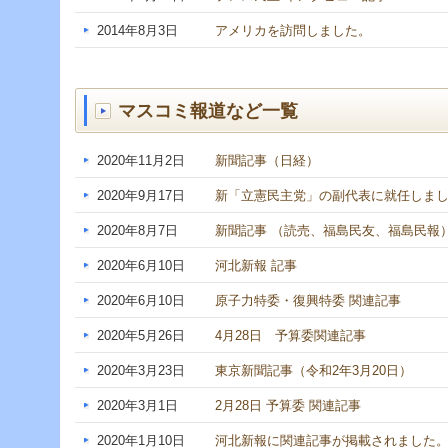
へ
ジ
2014年8月3日
アメリカを訪問しました。
ャ
ン
プ
グ
マスコミ報道など一覧
ロ
ー
バ
2020年11月2日
新聞記事（日経）
ル
メ
2020年9月17日
新「立憲民主党」の副代表に就任しま
ニ
ュ
2020年8月7日
新聞記事 （読売、福島民友、福島民報
ー
へ
2020年6月10日
河北新報 記事
ジ
ャ
2020年6月10日
原子力特委・復興特委 関連記事
ン
プ
2020年5月26日
4月28日 予算委関連記事
サ
イ
2020年3月23日
東京新聞記事（令和2年3月20日）
ド
メ
2020年3月1日
2月28日 予算委 関連記事
ニ
ュ
2020年1月10日
河北新報に関連記事が掲載されました