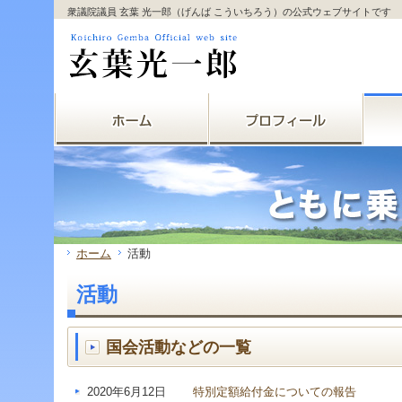
サ
フ
衆議院議員 玄葉 光一郎（げんば こういちろう）の公式ウェブサイトです
本
グ
本
イ
ッ
文
ロ
文
ド
タ
と
ー
の
メ
ー
グ
バ
エ
ニ
の
ロ
ル
リ
ュ
エ
ー
メ
ア
ー
リ
バ
ニ
で
の
ア
ル
ュ
す。
エ
で
メ
ー
リ
す。
ニ
の
ア
ュ
エ
で
ー・
リ
す。
サ
ア
イ
で
ド
す。
ホーム
活動
メ
ニ
活動
ュ
ー・
フ
ッ
国会活動などの一覧
タ
ー
へ
2020年6月12日
特別定額給付金についての報告