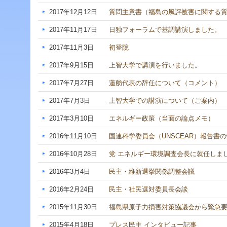
ジ
2017年12月12日
質問主意書（福島の風評被害に関する
ャ
ン
2017年11月17日
日独フォーラムで基調講演しました。
プ
す
2017年11月3日
初登院
る
た
2017年9月15日
上智大学で講演を行いました。
め
の
2017年7月27日
蓮舫代表の辞任について（コメント）
ナ
ビ
2017年7月3日
上智大学での講演について（ご案内）
ゲ
ー
2017年3月10日
エネルギー政策（当面の論点メモ）
シ
ョ
2016年11月10日
国連科学委員会（UNSCEAR）報告書
ン
ス
2016年10月28日
党 エネルギー環境調査会長に就任しま
キ
ッ
2016年3月4日
民主・維新選挙関係調整会議
プ
で
2016年2月24日
民主・社民選対委員長会談
す。
2015年11月30日
福島県原子力損害対策協議会から緊急
本
文
2015年4月18日
プレス民主 インタビュー記事