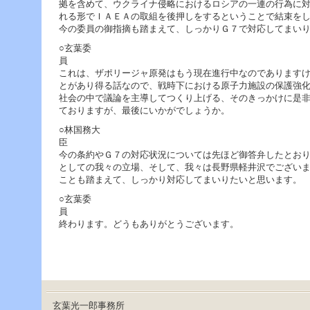
拠を含めて、ウクライナ侵略におけるロシアの一連の行為に
れる形でＩＡＥＡの取組を後押しをするということで結束を
今の委員の御指摘も踏まえて、しっかりＧ７で対応してまい
○玄葉委
これは、ザポリージャ原発はもう現在進行中なのであります
とがあり得る話なので、戦時下における原子力施設の保護強
社会の中で議論を主導してつくり上げる、そのきっかけに是
ておりますが、最後にいかがでしょうか。
○林国務大
今の条約やＧ７の対応状況については先ほど御答弁したとお
としての我々の立場、そして、我々は長野県軽井沢でござい
ことも踏まえて、しっかり対応してまいりたいと思います。
○玄葉委
終わります。どうもありがとうございます。
玄葉光一郎事務所