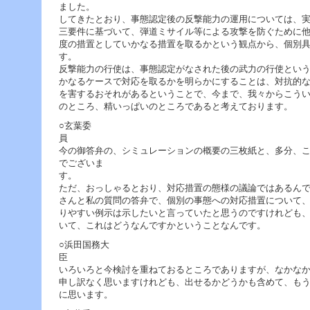
ました。 その上で、
してきたとおり、事態認定後の反撃能力の運用については、
三要件に基づいて、弾道ミサイル等による攻撃を防ぐために
度の措置としていかなる措置を取るかという観点から、個別
反撃能力の行使は、事態認定がなされた後の武力の行使とい
かなるケースで対応を取るかを明らかにすることは、対抗的
を害するおそれがあるということで、今まで、我々からこう
のところ、精いっぱいのところであると考えております。
○玄葉委
今の御答弁の、シミュレーションの概要の三枚紙と、多分、
でございま
ただ、おっしゃるとおり、対応措置の態様の議論ではあるん
さんと私の質問の答弁で、個別の事態への対応措置について
りやすい例示は示したいと言っていたと思うのですけれども
いて、これはどうなんですかということなんです。
○浜田国務大
いろいろと今検討を重ねておるところでありますが、なかな
申し訳なく思いますけれども、出せるかどうかも含めて、も
に思います。