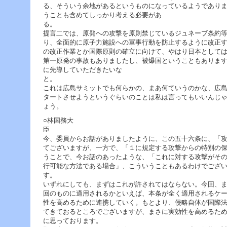
る、そういう余地があるというものになっているようであり
うことも含めてしっかり考える必要があ
提言二では、原発への攻撃を原則禁じているジュネーブ条約
り、全面的に原子力施設への軍事行動を防止するように改正
の改正作業とか国際原則の確立に向けて、やはり日本として
第一原発の事故もありましたし、被爆国ということもありま
に先導していただきたいな
これは広島サミットでも何らかの、まあ何ていうのかな、広
タートさせようというぐらいのことは私は言ってもいいんじ
ょう。
○林国務大
今、委員からお話がありましたように、この五十六条に、「
てございますが、一方で、「１に規定する攻撃からの特別の
うことで、今お話のあったような、「これに対する攻撃がそ
行可能な方法である場合」、こういうこともあるわけでござ
いずれにしても、まずはこれが許されてはならない。今回、
回のものに適用されるかといえば、本条が全く適用されるケ
性を高めるために連携していく。もとより、侵略自体が国際
てきておるところでございますが、まさに実効性を高めるた
に思っております。 Ｇ７でこれ