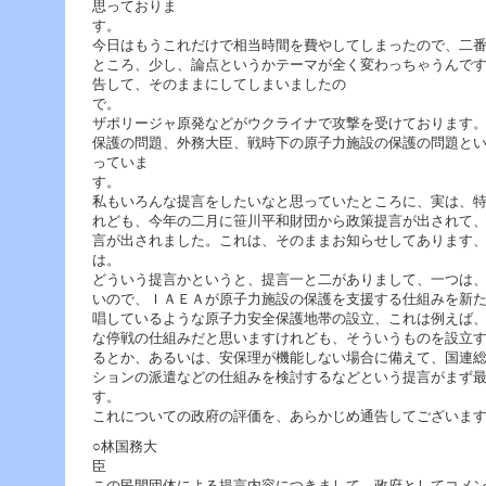
思っておりま
今日はもうこれだけで相当時間を費やしてしまったので、二
ところ、少し、論点というかテーマが全く変わっちゃうんで
告して、そのままにしてしまいましたの
ザポリージャ原発などがウクライナで攻撃を受けております
保護の問題、外務大臣、戦時下の原子力施設の保護の問題と
っていま
私もいろんな提言をしたいなと思っていたところに、実は、
れども、今年の二月に笹川平和財団から政策提言が出されて
言が出されました。これは、そのままお知らせしてあります
は
どういう提言かというと、提言一と二がありまして、一つは
いので、ＩＡＥＡが原子力施設の保護を支援する仕組みを新
唱しているような原子力安全保護地帯の設立、これは例えば
な停戦の仕組みだと思いますけれども、そういうものを設立
るとか、あるいは、安保理が機能しない場合に備えて、国連
ションの派遣などの仕組みを検討するなどという提言がまず
す
これについての政府の評価を、あらかじめ通告してございま
○林国務大
この民間団体による提言内容につきまして、政府としてコメ