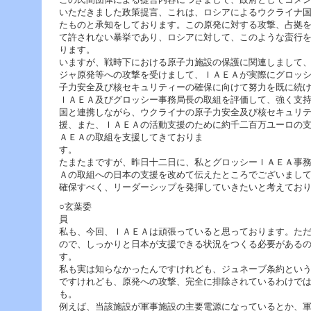
いただきました政策提言、これは、ロシアによるウクライナ
たものと承知をしております。この原発に対する攻撃、占拠
て許されない暴挙であり、ロシアに対して、このような蛮行
ります。 その上で、こ
いますが、戦時下における原子力施設の保護に関連しまして
ジャ原発等への攻撃を受けまして、ＩＡＥＡが実際にグロッ
子力安全及び核セキュリティーの確保に向けて努力を既に
ＩＡＥＡ及びグロッシー事務局長の取組を評価して、強く支
国と連携しながら、ウクライナの原子力安全及び核セキュリ
援、また、ＩＡＥＡの活動支援のために約千二百万ユーロの
ＡＥＡの取組を支援してきておりま
たまたまですが、昨日十二日に、私とグロッシーＩＡＥＡ事
Ａの取組への日本の支援を改めて伝えたところでございまし
確保すべく、リーダーシップを発揮していきたいと考えてお
○玄葉委
私も、今回、ＩＡＥＡは頑張っていると思っております。た
ので、しっかりと日本が支援できる状況をつくる必要がある
す
私も実は知らなかったんですけれども、ジュネーブ条約とい
ですけれども、原発への攻撃、完全に排除されているわけで
例えば、当該施設が軍事施設の主要電源になっているとか、