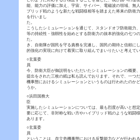
能、能力の評価に加え、宇宙、サイバー、電磁波の領域、無
ブリッド戦のような新たな戦闘様相等を踏まえた将来の防衛
を行いまし
こうしたシミュレーションを通じて、スタンドオフ防衛能力
等の持続性・強靱性を始めとする防衛力の抜本的強化の七つ
た。 今後、新たな国家安
き、自衛隊が国民を守る責務を完遂し、国民の期待と信頼に
的強化の実現に向けて着実に取り組んでまいりたいと考えて
○玄葉委
今、防衛大臣が御説明をいただいたシミュレーションの概要
提出をされた三枚の紙は私も読んでおります。それで、一つ
機事態におけるシミュレーションというものは行われたのか
うか。
○浜田国務大
実施したシミュレーションについては、最も烈度が高いと想
要に応じて、非対称な戦い方やハイブリッド戦のような戦闘
あります。
○玄葉委
ということは、存立危機事態における反撃能力などが行われ