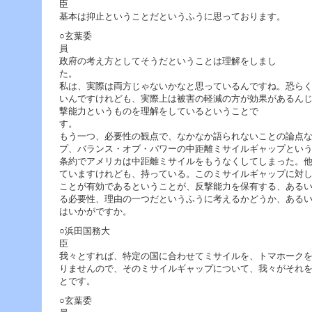
基本は抑止ということだというふうに思っております。
○玄葉委
政府の考え方としてそうだということは理解をしまし
た
私は、実際は両方じゃないかなと思っているんですね。恐ら
いんですけれども、実際上は被害の軽減の方が効果があるん
撃能力というものを理解をしているということで
もう一つ、必要性の観点で、なかなか語られないことの論点
プ、バランス・オブ・パワーの中距離ミサイルギャップとい
条約でアメリカは中距離ミサイルをもうなくしてしまった。
ていますけれども、持っている。このミサイルギャップに対
ことが有効であるということが、反撃能力を保有する、ある
る必要性、理由の一つだというふうに考えるかどうか、ある
はいかがですか。
○浜田国務大
我々とすれば、特定の国に合わせてミサイルを、トマホーク
りませんので、そのミサイルギャップについて、我々がそれ
とです。
○玄葉委