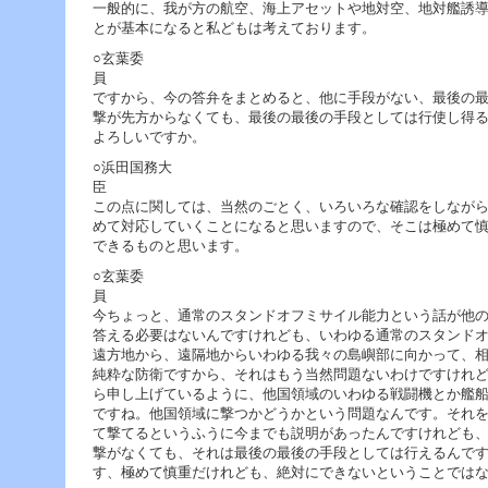
一般的に、我が方の航空、海上アセットや地対空、地対艦誘
とが基本になると私どもは考えております。
○玄葉委
ですから、今の答弁をまとめると、他に手段がない、最後の
撃が先方からなくても、最後の最後の手段としては行使し得
よろしいですか。
○浜田国務大
この点に関しては、当然のごとく、いろいろな確認をしなが
めて対応していくことになると思いますので、そこは極めて
できるものと思います。
○玄葉委
今ちょっと、通常のスタンドオフミサイル能力という話が他
答える必要はないんですけれども、いわゆる通常のスタンド
遠方地から、遠隔地からいわゆる我々の島嶼部に向かって、
純粋な防衛ですから、それはもう当然問題ないわけですけれ
ら申し上げているように、他国領域のいわゆる戦闘機とか艦
ですね。他国領域に撃つかどうかという問題なんです。それ
て撃てるというふうに今までも説明があったんですけれども
撃がなくても、それは最後の最後の手段としては行えるんで
す、極めて慎重だけれども、絶対にできないということでは