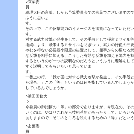
○玄葉委
総理大臣の言葉、しかも予算委員会での言葉でございますの
ふうに思いま
その上で、この反撃能力のイメージ図を御覧になっていただ
す。 この反撃能力のイメ
対する武力攻撃が発生をして、その手段として弾道ミサイル
衛網により、飛来するミサイルを防ぎつつ、武力の行使の三
やむを得ない必要最小限度の措置として、相手からの更なる
な反撃を相手に加える、こうした有効な反撃を加える能力を
するというのが一つの説明なのだろうというふうに理解をし
すく説明してもらいたいと思っていま
す
一番上の行、「我が国に対する武力攻撃が発生し、その手段
た場合、」この「等」というのは何を指しているんでしょう
しているんでしょうか。
○浜田国務大
今委員の御指摘の「等」の部分でありますが、今現在の、そ
いうのは、やはりこれから技術革新があったりして、いろい
ありますので、そこのところを説明するための「等」だとい
○玄葉委