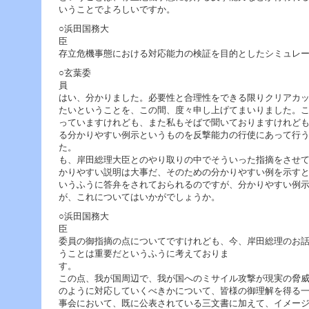
いうことでよろしいですか。
○浜田国務大
存立危機事態における対応能力の検証を目的としたシミュレ
○玄葉委
はい、分かりました。必要性と合理性をできる限りクリアカ
たいということを、この間、度々申し上げてまいりました。
っていますけれども、また私もそばで聞いておりますけれど
る分かりやすい例示というものを反撃能力の行使にあって行
た。 例えば
も、岸田総理大臣とのやり取りの中でそういった指摘をさせ
かりやすい説明は大事だ、そのための分かりやすい例を示す
いうふうに答弁をされておられるのですが、分かりやすい例
が、これについてはいかがでしょうか。
○浜田国務大
委員の御指摘の点についてですけれども、今、岸田総理のお
うことは重要だというふうに考えておりま
この点、我が国周辺で、我が国へのミサイル攻撃が現実の脅
のように対応していくべきかについて、皆様の御理解を得る
事会において、既に公表されている三文書に加えて、イメー