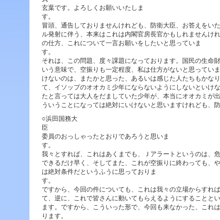
ジ
玄葉です。よろしくお願いいたしま
ャ
ン
冒頭、通告しておりませんけれども、防衛大臣、お答えをい
プ
ル発射に伴う、本来はこれは内閣官房長官かもしれませんけ
す
の仕方、これについて一言お願いをしたいと思っていま
る
た
それは、この問題、度々課題になっております。国民の生命
め
いう意味で、空振りも一定程度、私は仕方がないと思ってい
の
けないのは、またかと思った、あるいは感じた人たちもかな
ナ
て、イソップのオオカミ少年にならないようにしないといけ
ビ
たと言っては大人をだましていた少年が、本当にオオカミが
ゲ
ういうことになっては絶対にいけないと思いますけれども、
ー
シ
○浜田国務大
ョ
ン
委員のおっしゃったとおりであろうと思いま
ス
キ
我々とすれば、これはあくまでも、Ｊアラートというのは、
ッ
できるだけ早く、そしてまた、これが空振りに終わっても、
プ
は絶対条件だというふうに思っておりま
で
す。
ですから、今回の件についても、これは我々の立場からすれ
て、逆に、これで皆さんに動いてもらえるようにすることと
本
ます。ですから、こういった形で、今回も来なかった、これ
文
ります。 ただ、この点、