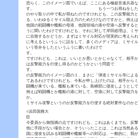
恐らく、このイメージ図でいえば、ここにある極超音速兵器
す。 もう一つお尋ねをしたいのは、岸
のやり取りの中で私が尋ねたのですけれども、この反撃能力
る、いわゆるミサイル阻止力のためだけなのですかと。例え
他国の戦闘機や艦船の母港、他国領域の港や空港へ反撃する
うに聞いたわけですけれども、それに対して岸田総理は、ミ
に合致するかどうか、まずはミサイル対応が現実的に考えら
に考えるというふうに話をして、多くのメディアは、ミサイ
いう答弁をしたというふうに書いたわけで
す。 それで確
ですけれども、これは、いいとか悪いとかじゃなくて、相手
は反撃能力を行使し得るのかどうかという問題で
す。 つ
の反撃能力のイメージ図の１、まさに「弾道ミサイル等によ
てあるわけですけれども、今私が申し上げたのは、相手から
闘機が来ている、艦船も来ている、島嶼部に侵攻しようとし
例えば戦闘機とか艦船の港に対して、空港に対して反撃能力
か。 つまり、
ミサイル攻撃というのが反撃能力を行使する絶対要件なのか
○浜田国務大
今委員から御指摘の点ですけれども、これはあくまでも、反
他に手段がない場合とか、そういったことは、これは当然あ
国に侵攻を試みる戦闘機や艦艇等への対応は、一般的に、我