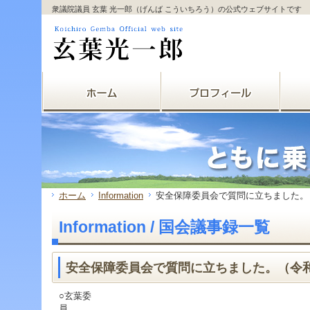
サ
フ
衆議院議員 玄葉 光一郎（げんば こういちろう）の公式ウェブサイトです
本
グ
本
イ
ッ
文
ロ
文
ド
タ
と
ー
の
メ
ー
グ
バ
エ
ニ
の
ロ
ル
リ
ュ
エ
ー
メ
ア
ー
リ
バ
ニ
で
の
ア
ル
ュ
す。
エ
で
メ
ー
リ
す。
ニ
の
ア
ュ
エ
で
ー・
リ
す。
サ
ア
イ
で
ド
す。
ホーム
Information
安全保障委員会で質問に立ちました。（
メ
ニ
Information / 国会議事録一覧
ュ
ー・
フ
ッ
安全保障委員会で質問に立ちました。（令和5
タ
ー
○玄葉委
へ