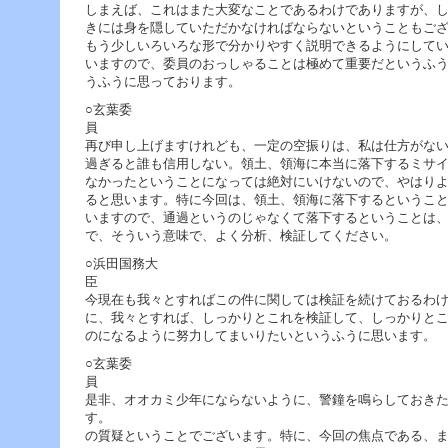
へ
しまえば、これはまた大変なことであるわけでありますが、
ジ
きには身を隠していただかなければならないということもご
ャ
もう少しいろいろな形で分かりやすく説明できるようにして
ン
いますので、委員のおっしゃることは極めて重要だというふ
プ
うふうに思っております。
グ
○玄葉委
ロ
ー
再び申し上げますけれども、一定の空振りは、私は仕方がな
バ
過ぎると誰も信用しない。領土、領海に本当に落下するミサ
ル
なかったということになっては絶対にいけないので、やはり
メ
ると思います。特に今回は、領土、領海に落下するというこ
ニ
いますので、通過というのじゃなくて落下するということは
ュ
で、そういう意味で、よく分析、検証してください。
ー
へ
○浜田国務大
ジ
ャ
今現在も我々とすればこの件に関しては検証を続けておるわ
ン
に、我々とすれば、しっかりとこれを検証して、しっかりと
プ
のになるように努力してまいりたいというふうに思います。
サ
イ
○玄葉委
ド
メ
是非、オオカミ少年にならないように、警鐘を鳴らしておき
ニ
す。 さて、今日は安
ュ
の質疑ということでございます。特に、今回の焦点である、