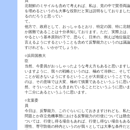
北朝鮮のミサイルも含めて考えれば、私は、党の中で賛否両
を埋めるというのも大事な役割だと実は説明をしておりまし
るのだろうと思ってい
他方で、政府として、おっしゃるとおり、特定の国、特に北
か困難であることは十分承知しております。ただ、実際上は
やるという基本原則の下で、恐らく、日米の、例えば地位協
言えるようにするということも含めて反撃能力というのは議
すけれども、いかがでしょうか。
○浜田国務大
当然、今委員がおっしゃったような考え方もあると思います
いますように、我々の戦略というのは、極めて冷静に、そし
ことが起きないようにするということが大前提ということで
のは、その意味では大変、極めて慎重であるというふうに思
然、そういったことも含まれていることだというふうに思い
十二分にあるというふうに思います。
○玄葉委
今日は、反撃能力、このぐらいにしておきますけれども、私
問題とか存立危機事態における反撃能力の行使については懸
ついては、行使し得る場合もあれば、行使し得ない場合もあ
理性、専守防衛の枠内というのが我々としては大事な条件だ