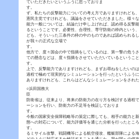
ー
ていただきたいというふうに思っておりま
へ
す。
ジ
ず、私たちの反撃能力についての考え方でありますけれども
ャ
憲民主党ですけれども、議論をさせていただきました。様々
ン
能力一般については、結論だけ申し上げれば、認め得る反撃
プ
るということです。必要性、合理性、専守防衛の枠内という
フ
ども、そういった三条件の枠の中のものであれば認められる
ッ
が我々の正式な立場で
タ
ー
他方で、度々国会の中で指摘をしているのは、第一撃の危う
へ
ての懸念などは、度々指摘をさせていただいているというこ
ジ
す。 
ャ
上で、反撃能力でありますけれども、まずお尋ねをしたいの
ン
過程で極めて現実的なシミュレーションを行ったというふう
プ
ありますけれども、これらはどんなシミュレーションをされ
○浜田国務大
防衛省は、従来より、将来の防衛力の在り方を検討する過程
ーションを行い、防衛力の不足等を検証しておりま
今般の国家安全保障戦略等の策定に際しても、相手の能力と
態への対応について、能力評価等を通じた分析を行ったとこ
す。 例えば、
るミサイル攻撃、戦闘機等による航空侵攻、艦艇部隊による
どのように対応するか検証することを通じた、我が国への侵