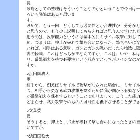
政府としての整理はそういうことなのかということで今日は
ろいろ議論はあると思いま
改めて、もう一回、どうしても必要性とか合理性が十分分か
と思うので、もう少し説明してもらえればと思うんですけれ
思うのは、反撃能力というのは基本的にミサイル攻撃に対し
め。つまりは、抑止が破れて撃ち合いになった、撃ち合いに
いれば、相手はある意味、ガンとガンの戦いだったら物陰に
害の軽減。これはどっちが主なんですか、これは。いや、私
り、反撃能力を持つ必要性という観点でどっちがメインなの
すか。
○浜田国務大
相手から、例えばミサイルで攻撃がなされた場合に、ミサイ
つ、相手から更なる武力攻撃を防ぐために我が国から有効な
が反撃能力を保有するということでありまして、こうした能
どまらせ、武力攻撃そのものの可能性を低下させることがで
○玄葉委
そうすると、抑止と、抑止が破れて撃ち合いになったときの
いですか。
○浜田国務大