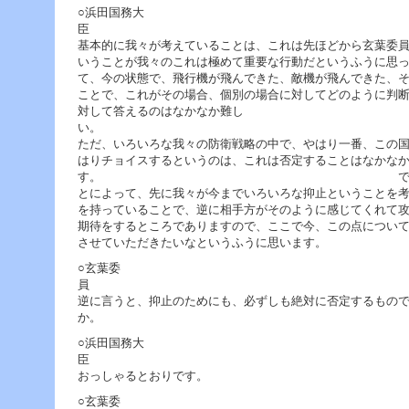
○浜田国務大
基本的に我々が考えていることは、これは先ほどから玄葉委
いうことが我々のこれは極めて重要な行動だというふうに思
て、今の状態で、飛行機が飛んできた、敵機が飛んできた、
ことで、これがその場合、個別の場合に対してどのように判
対して答えるのはなかなか難し
ただ、いろいろな我々の防衛戦略の中で、やはり一番、この
はりチョイスするというのは、これは否定することはなかな
す。 ですから、今ここでそ
とによって、先に我々が今までいろいろな抑止ということを
を持っていることで、逆に相手方がそのように感じてくれて
期待をするところでありますので、ここで今、この点につい
させていただきたいなというふうに思います。
○玄葉委
逆に言うと、抑止のためにも、必ずしも絶対に否定するもの
か。
○浜田国務大
おっしゃるとおりです。
○玄葉委