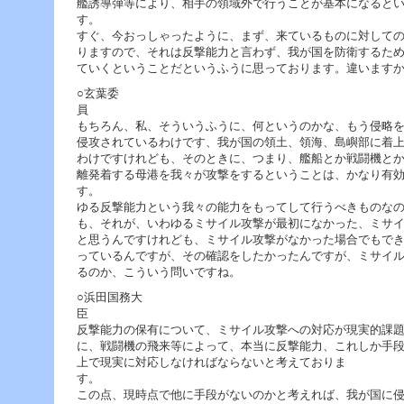
艦誘導弾等により、相手の領域外で行うことが基本になると
す。 で
すぐ、今おっしゃったように、まず、来ているものに対して
りますので、それは反撃能力と言わず、我が国を防衛するた
ていくということだというふうに思っております。違います
○玄葉委
もちろん、私、そういうふうに、何というのかな、もう侵略
侵攻されているわけです、我が国の領土、領海、島嶼部に着
わけですけれども、そのときに、つまり、艦船とか戦闘機と
離発着する母港を我々が攻撃をするということは、かなり有
す。 それ
ゆる反撃能力という我々の能力をもってして行うべきものな
も、それが、いわゆるミサイル攻撃が最初になかった、ミサ
と思うんですけれども、ミサイル攻撃がなかった場合でもで
っているんですが、その確認をしたかったんですが、ミサイ
るのか、こういう問いですね。
○浜田国務大
反撃能力の保有について、ミサイル攻撃への対応が現実的課
に、戦闘機の飛来等によって、本当に反撃能力、これしか手
上で現実に対応しなければならないと考えておりま
この点、現時点で他に手段がないのかと考えれば、我が国に