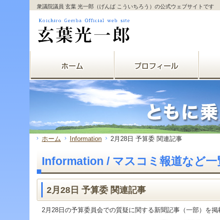
サ
フ
衆議院議員 玄葉 光一郎（げんば こういちろう）の公式ウェブサイトです
本
グ
本
イ
ッ
文
ロ
文
ド
タ
と
ー
の
メ
ー
グ
バ
エ
ニ
の
ロ
ル
リ
ュ
エ
ー
メ
ア
ー
リ
バ
ニ
で
の
ア
ル
ュ
す。
エ
で
メ
ー
リ
す。
ニ
の
ア
ュ
エ
で
ー・
リ
す。
サ
ア
イ
で
ド
す。
ホーム
Information
2月28日 予算委 関連記事
メ
ニ
Information / マスコミ報道など
ュ
ー・
フ
ッ
2月28日 予算委 関連記事
タ
ー
2月28日の予算委員会での質疑に関する新聞記事（一部）を掲
へ