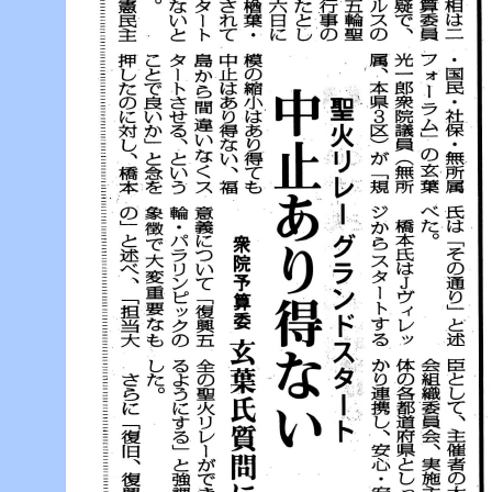
ー
へ
ジ
ャ
ン
プ
フ
ッ
タ
ー
へ
ジ
ャ
ン
プ