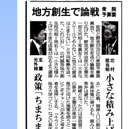
ジ
ャ
ン
プ
す
る
た
め
の
ナ
ビ
ゲ
ー
シ
ョ
ン
ス
キ
ッ
プ
で
す。
本
文