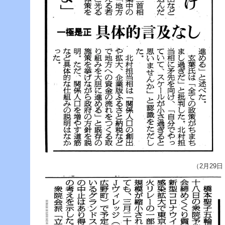
へ
ジ
ャ
ン
プ
グ
ロ
ー
バ
ル
メ
ニ
ュ
ー
へ
ジ
ャ
ン
プ
（2月29日 日本農業
サ
イ
ド
メ
ニ
ュ