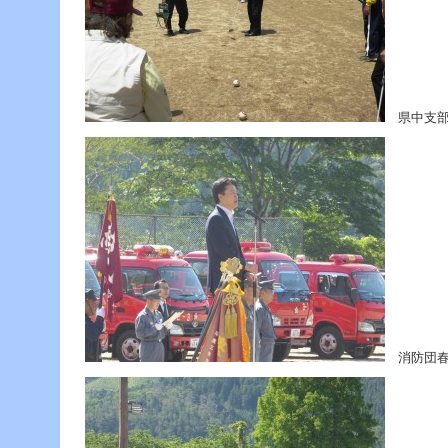
県中支部ｹﾞ
消防団春