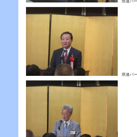
県連パー
ー
へ
ジ
ャ
ン
プ
フ
ッ
タ
ー
へ
ジ
ャ
ン
県連パー
プ