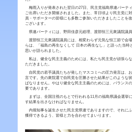
ジ
ャ
梅雨入りが発表された翌日の27日、民主党福島県連パーテ
ン
ご出席いただき開催されました。また、常日頃より民主党に
プ
員・サポーターの皆様にも多数ご参加いただきましたことを
す
ございます。
る
県連パーティには、野田佳彦元総理、渡部恒三元衆議院議員
た
め
渡部恒三元衆議院議員には、相変わらず元気な恒三節で会場
の
らは、「福島の再生なくして 日本の再生なし」と語った当時
ナ
思いが語られました。
ビ
私は、健全な民主主義のためには、私たち民主党が頑張らな
ゲ
ただきました。
ー
シ
自民党の若手議員たちが発したマスコミへの圧力発言は、お
ョ
言です。先の衆院選で自民党を圧勝させた結果がこのような
ン
ばなりません。やはり健全な民主主義のためには、バランス
ス
要であります。
キ
まずは、全国注視のもとで行われる11月の福島県議会選挙
ッ
す結果を出さなければなりません。
プ
で
内堀知事を誕生させた民主党県連でありますので、それにふ
す。
獲得できるよう、皆様と力を合わせてまいります。
本
文