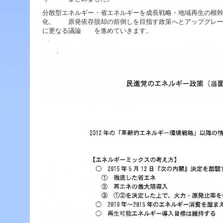
ジ
ャ
分散型エネルギー・省エネルギーを成長戦略・地域再生の根
ン
化、 原発依存脱却の前倒しを目指す政策へとアップグレー
プ
に更なる議論 を進めていきます。
す
る
た
め
の
ナ
ビ
ゲ
ー
シ
ョ
ン
ス
キ
ッ
プ
で
す。
本
文