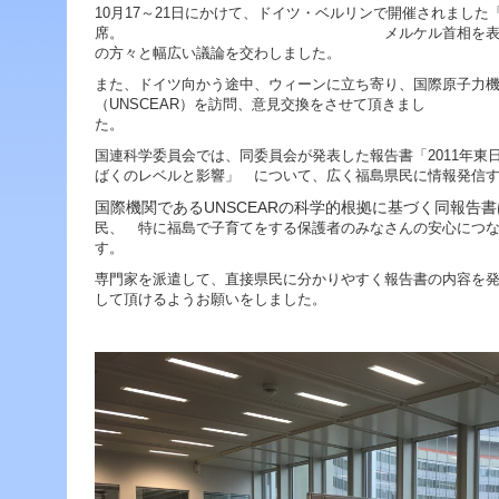
ジ
10月17～21日にかけて、ドイツ・ベルリンで開催されまし
ャ
席。 メルケル首相を表敬訪問したほ
ン
の方々と幅広い議論を交わしました。
プ
また、ドイツ向かう途中、ウィーンに立ち寄り、国際原子力機関
す
（UNSCEAR）を訪問、意見交換をさせて頂きまし
る
た
た
め
国連科学委員会では、同委員会が発表した報告書「2011年東
の
ばくのレベルと影響」 について、広く福島県民に情報発信
ナ
UNSCEAR
ビ
国際機関である
の科学的根拠に基づく同報告書
ゲ
民、 特に福島で子育てをする保護者のみなさんの安心につ
ー
す。
シ
専門家を派遣して、直接県民に分かりやすく報告書の内容を
ョ
して頂けるようお願いをしました。
ン
ス
キ
ッ
プ
で
す。
本
文