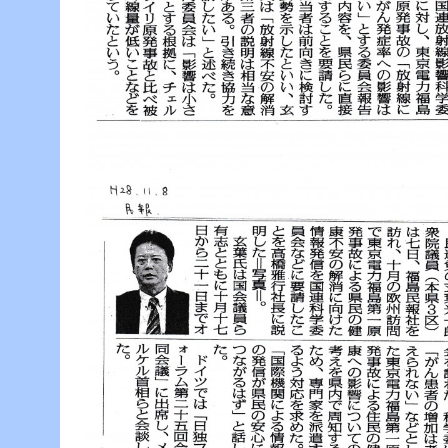
ー
へ
ジ
ャ
ン
プ
フ
ッ
タ
ー
へ
ジ
ャ
ン
プ