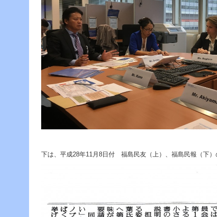
へ
ジ
ャ
ン
プ
グ
ロ
ー
バ
ル
メ
ニ
ュ
ー
へ
ジ
ャ
ン
下は、平成28年11月8日付 福島民友（上）、福島民報（下
プ
サ
イ
ド
メ
ニ
ュ