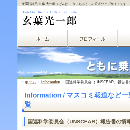
サ
フ
衆議院議員 玄葉 光一郎（げんば こういちろう）の公式ウェブサイトです
本
グ
本
イ
ッ
文
ロ
文
ド
タ
と
ー
の
メ
ー
グ
バ
エ
ニ
の
ロ
ル
リ
ュ
エ
ー
メ
ア
ー
リ
バ
ニ
で
の
ア
ル
ュ
す。
エ
で
メ
ー
リ
す。
ニ
の
ア
ュ
エ
で
ー・
リ
す。
サ
ア
イ
で
ド
す。
ホーム
Information
国連科学委員会（UNSCEAR）報告
メ
ニ
Information / マスコミ報道な
ュ
ー・
覧
フ
ッ
タ
国連科学委員会（UNSCEAR）報告書の
ー
へ