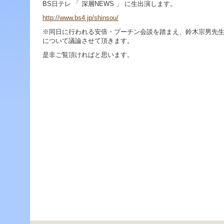
ジ
BS日テレ 「 深層NEWS 」 に生出演します。
ャ
http://www.bs4.jp/shinsou/
ン
プ
※同日に行われる安倍・プーチン会談を踏まえ、鈴木宗男先
す
について議論させて頂きます。
る
是非ご覧頂ければと思います。
た
め
の
ナ
ビ
ゲ
ー
シ
ョ
ン
ス
キ
ッ
プ
で
す。
本
文