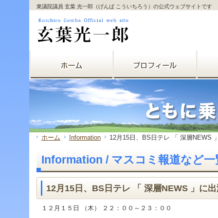
サ
フ
衆議院議員 玄葉 光一郎（げんば こういちろう）の公式ウェブサイトです
本
グ
本
イ
ッ
文
ロ
文
ド
タ
と
ー
の
メ
ー
グ
バ
エ
ニ
の
ロ
ル
リ
ュ
エ
ー
メ
ア
ー
リ
バ
ニ
で
の
ア
ル
ュ
す。
エ
で
メ
ー
リ
す。
ニ
の
ア
ュ
エ
で
ー・
リ
す。
サ
ア
イ
で
ド
す。
ホーム
Information
12月15日、BS日テレ 「 深層NEWS
メ
ニ
Information / マスコミ報道など
ュ
ー・
フ
ッ
12月15日、BS日テレ 「 深層NEWS 」に
タ
ー
１２月１５日 （木） ２２：００～２３：００
へ