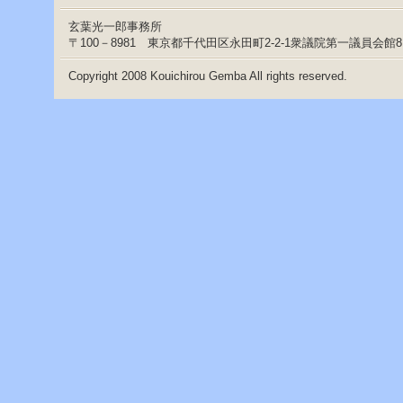
へ
ジ
玄葉光一郎事務所
ャ
〒100－8981 東京都千代田区永田町2-2-1衆議院第一議員会館
ン
プ
Copyright 2008 Kouichirou Gemba All rights reserved.
グ
ロ
ー
バ
ル
メ
ニ
ュ
ー
へ
ジ
ャ
ン
プ
サ
イ
ド
メ
ニ
ュ