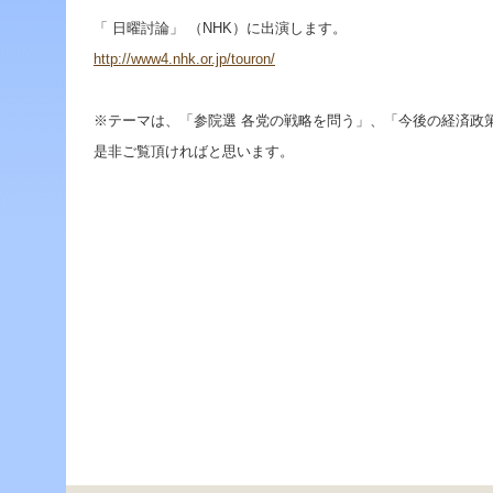
ジ
ャ
「 日曜討論」 （NHK）に出演します。
ン
http://www4.nhk.or.jp/touron/
プ
す
る
※テーマは、「参院選 各党の戦略を問う」、「今後の経済政
た
め
是非ご覧頂ければと思います。
の
ナ
ビ
ゲ
ー
シ
ョ
ン
ス
キ
ッ
プ
で
す。
本
文