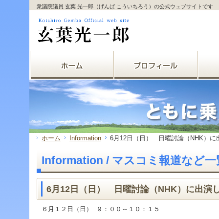
サ
フ
衆議院議員 玄葉 光一郎（げんば こういちろう）の公式ウェブサイトです
本
グ
本
イ
ッ
文
ロ
文
ド
タ
と
ー
の
メ
ー
グ
バ
エ
ニ
の
ロ
ル
リ
ュ
エ
ー
メ
ア
ー
リ
バ
ニ
で
の
ア
ル
ュ
す。
エ
で
メ
ー
リ
す。
ニ
の
ア
ュ
エ
で
ー・
リ
す。
サ
ア
イ
で
ド
す。
ホーム
Information
6月12日（日） 日曜討論（NHK）
メ
ニ
Information / マスコミ報道など
ュ
ー・
フ
ッ
6月12日（日） 日曜討論（NHK）に出演
タ
ー
６月１２日（日） ９：００～１０：１５
へ