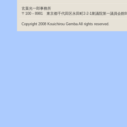
へ
ジ
玄葉光一郎事務所
ャ
〒100－8981 東京都千代田区永田町2-2-1衆議院第一議員会館
ン
プ
Copyright 2008 Kouichirou Gemba All rights reserved.
グ
ロ
ー
バ
ル
メ
ニ
ュ
ー
へ
ジ
ャ
ン
プ
サ
イ
ド
メ
ニ
ュ