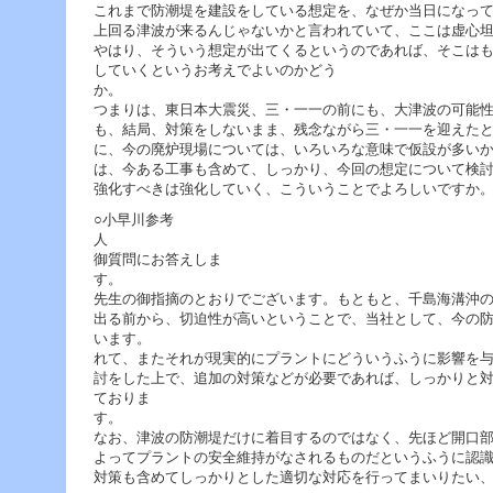
これまで防潮堤を建設をしている想定を、なぜか当日になっ
上回る津波が来るんじゃないかと言われていて、ここは虚心
やはり、そういう想定が出てくるというのであれば、そこは
していくというお考えでよいのかどう
つまりは、東日本大震災、三・一一の前にも、大津波の可能
も、結局、対策をしないまま、残念ながら三・一一を迎えた
に、今の廃炉現場については、いろいろな意味で仮設が多い
は、今ある工事も含めて、しっかり、今回の想定について検
強化すべきは強化していく、こういうことでよろしいですか
○小早川参考
御質問にお答えしま
先生の御指摘のとおりでございます。もともと、千島海溝沖
出る前から、切迫性が高いということで、当社として、今の
います。 新しいリス
れて、またそれが現実的にプラントにどういうふうに影響を
討をした上で、追加の対策などが必要であれば、しっかりと
ておりま
なお、津波の防潮堤だけに着目するのではなく、先ほど開口
よってプラントの安全維持がなされるものだというふうに認
対策も含めてしっかりとした適切な対応を行ってまいりたい