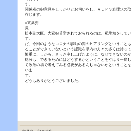
す
関係者の御意見をしっかりとお伺いをし、ＡＬＰＳ処理水の
存じます。
○玄葉委
松本副大臣、大変御苦労されておられるのは、私承知をして
す。
だ、今回のようなコロナの騒動の間のヒアリングということ
ることができていないという認識を県内の方々の多くは持っ
慎重に、しかも、さっき申し上げたように、なぜできないの
処分も、できるためにはどうするかということをやはり一度
て政治の場で考えてみる必要があるんじゃないかということ
いま
す
どうもありがとうございました。