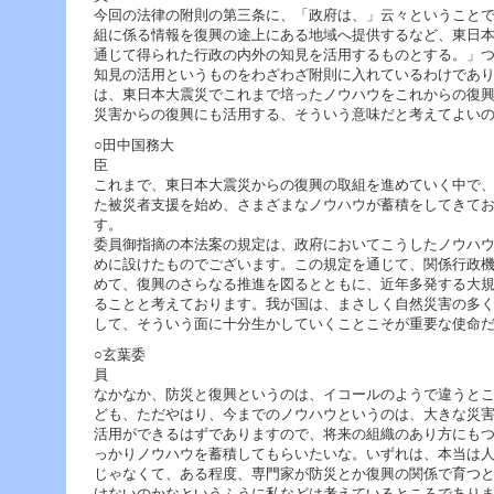
今回の法律の附則の第三条に、「政府は、」云々ということ
組に係る情報を復興の途上にある地域へ提供するなど、東日
通じて得られた行政の内外の知見を活用するものとする。」
知見の活用というものをわざわざ附則に入れているわけであ
は、東日本大震災でこれまで培ったノウハウをこれからの復
災害からの復興にも活用する、そういう意味だと考えてよい
○田中国務大
これまで、東日本大震災からの復興の取組を進めていく中で
た被災者支援を始め、さまざまなノウハウが蓄積をしてきて
す
委員御指摘の本法案の規定は、政府においてこうしたノウハ
めに設けたものでございます。この規定を通じて、関係行政
めて、復興のさらなる推進を図るとともに、近年多発する大
ることと考えております。我が国は、まさしく自然災害の多
して、そういう面に十分生かしていくことこそが重要な使命
○玄葉委
なかなか、防災と復興というのは、イコールのようで違うと
ども、ただやはり、今までのノウハウというのは、大きな災
活用ができるはずでありますので、将来の組織のあり方にも
っかりノウハウを蓄積してもらいたいな。いずれは、本当は
じゃなくて、ある程度、専門家が防災とか復興の関係で育つ
けないのかなというふうに私などは考えているところであり