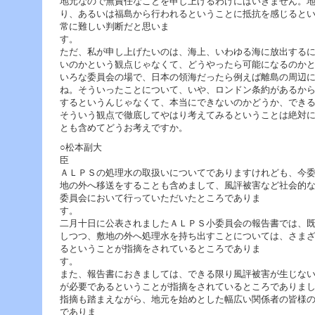
地元なので無責任なことを申し上げるわけにはいきません。
り、あるいは福島から行われるということに抵抗を感じると
常に難しい判断だと思いま
ただ、私が申し上げたいのは、海上、いわゆる海に放出する
いのかという観点じゃなくて、どうやったら可能になるのか
いろな委員会の場で、日本の領海だったら例えば離島の周辺
ね。そういったことについて、いや、ロンドン条約があるか
するというんじゃなくて、本当にできないのかどうか、でき
そういう観点で徹底してやはり考えてみるということは絶対
とも含めてどうお考えですか。
○松本副大
ＡＬＰＳの処理水の取扱いについてでありますけれども、今
地の外へ移送をすることも含めまして、風評被害など社会的
委員会において行っていただいたところでありま
二月十日に公表されましたＡＬＰＳ小委員会の報告書では、
しつつ、敷地の外へ処理水を持ち出すことについては、さま
るということが指摘をされているところでありま
また、報告書におきましては、できる限り風評被害が生じな
が必要であるということが指摘をされているところでありま
指摘も踏まえながら、地元を始めとした幅広い関係者の皆様
でありま