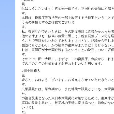
ジ
ャ
おはようございます。玄葉光一郎です。立国社の会派に所属
ン
プ
本日は、復興庁設置法等の一部を改正する法律案ということ
す
うものを柱とする法律案でございま
る
た
私、復興庁ができたときに、その制度設計に直接かかわった
め
他の省庁よりも一段高い位置に置こう、総合調整プラス司令
の
うことで設計をしたわけでありますけれども、結論から申し
ナ
創設にもかかわり、かつ福島の復興がまだまだ十分じゃない
ビ
れば、復興庁が十年間存続するということの決定について評
ゲ
ー
その上で、田中大臣に、まずは、この復興庁、創設からこれ
シ
てのこの九年の評価をまずお尋ねをしたいと思います。
ョ
ン
○田中国務大
ス
キ
皆さん、おはようございます。お答えをさせていただきたい
ッ
す
プ
玄葉委員には、草創期から、また地元の議員としても、大変
で
た。 
す。
の複合災害となった東日本大震災に対処するために、復興庁
窓口の役割を果たし、被災地の実情に寄り添った、前例のな
本
いりまし
文