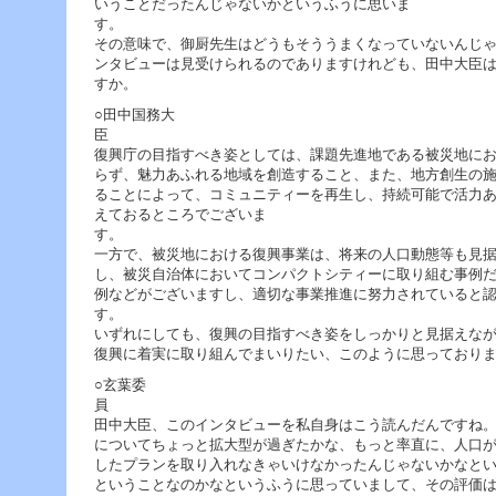
いうことだったんじゃないかというふうに思いま
ー
へ
その意味で、御厨先生はどうもそううまくなっていないんじ
ジ
ンタビューは見受けられるのでありますけれども、田中大臣
ャ
すか。
ン
プ
○田中国務大
フ
ッ
復興庁の目指すべき姿としては、課題先進地である被災地に
タ
らず、魅力あふれる地域を創造すること、また、地方創生の
ー
ることによって、コミュニティーを再生し、持続可能で活力
へ
えておるところでございま
ジ
ャ
一方で、被災地における復興事業は、将来の人口動態等も見
ン
し、被災自治体においてコンパクトシティーに取り組む事例
プ
例などがございますし、適切な事業推進に努力されていると
いずれにしても、復興の目指すべき姿をしっかりと見据えな
復興に着実に取り組んでまいりたい、このように思っており
○玄葉委
田中大臣、このインタビューを私自身はこう読んだんですね
についてちょっと拡大型が過ぎたかな、もっと率直に、人口
したプランを取り入れなきゃいけなかったんじゃないかなと
ということなのかなというふうに思っていまして、その評価