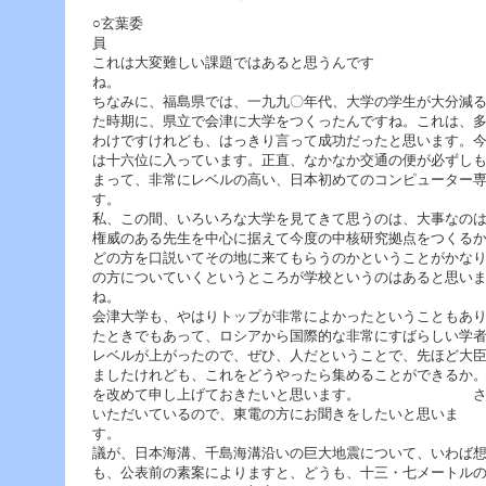
○玄葉委
これは大変難しい課題ではあると思うんです
ちなみに、福島県では、一九九〇年代、大学の学生が大分減
た時期に、県立で会津に大学をつくったんですね。これは、
わけですけれども、はっきり言って成功だったと思います。
は十六位に入っています。正直、なかなか交通の便が必ずし
まって、非常にレベルの高い、日本初めてのコンピューター
す
私、この間、いろいろな大学を見てきて思うのは、大事なの
権威のある先生を中心に据えて今度の中核研究拠点をつくる
どの方を口説いてその地に来てもらうのかということがかな
の方についていくというところが学校というのはあると思い
会津大学も、やはりトップが非常によかったということもあ
たときでもあって、ロシアから国際的な非常にすばらしい学
レベルが上がったので、ぜひ、人だということで、先ほど大
ましたけれども、これをどうやったら集めることができるか
を改めて申し上げておきたいと思います。 さて、
いただいているので、東電の方にお聞きをしたいと思いま
す。 せんだって、内
議が、日本海溝、千島海溝沿いの巨大地震について、いわば
も、公表前の素案によりますと、どうも、十三・七メートル