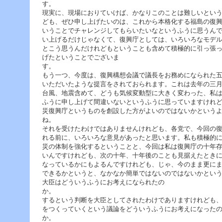
現実に、現場におりていけば、かなりこのことは難しいとい
ども、ぜひ申し上げたいのは、これから本格化する福島の復
いうことでチャレンジしてもらいたいなというふうに思うん
い上げるだけじゃなくて、復興庁としては、いろいろなモデ
とこう思うんだけれどもということも含めて積極的に引っ張
げたということでございま
す
もう一つ、今度は、復興構想会議で議長をお務めになられた
いただいたような提言をされておられます。これは去年の三
台風、地震含めて、どうも気候変動型に大きく変わった、私
ふうに申し上げて間違いないというふうに思っていますけれ
災復興庁というものを創設した方がよいのではないかという
それを受けたわけではありませんけれども、各党で、今回の
れる前に、いろいろな意見があったと思います。私も積極的
災の体制を強化するということと、今回は私は復興庁の十年
いんですけれども、次の十年、十年後のことも見据えたとき
なっているかにもよるんですけれども、じゃ、今のまま更に
できるかというと、なかなか簡単ではないのではないかとい
大臣はどういうふうにお考えになられたの
か。 今回、復興
するという判断を大臣としてされたわけでありますけれども
をつくっていくという議論をどういうふうにお考えになった
か。