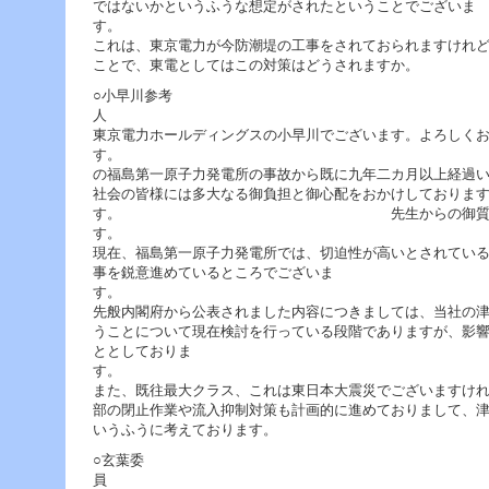
ではないかというふうな想定がされたということでございま
す
これは、東京電力が今防潮堤の工事をされておられますけれ
ことで、東電としてはこの対策はどうされますか。
○小早川参考
東京電力ホールディングスの小早川でございます。よろしく
す。 ま
の福島第一原子力発電所の事故から既に九年二カ月以上経過
社会の皆様には多大なる御負担と御心配をおかけしておりま
す。 先生からの御質問にお
現在、福島第一原子力発電所では、切迫性が高いとされてい
事を鋭意進めているところでございま
先般内閣府から公表されました内容につきましては、当社の
うことについて現在検討を行っている段階でありますが、影
ととしておりま
また、既往最大クラス、これは東日本大震災でございますけ
部の閉止作業や流入抑制対策も計画的に進めておりまして、
いうふうに考えております。
○玄葉委