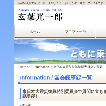
サ
フ
衆議院議員 玄葉 光一郎（げんば こういちろう）の公式ウェブサイトです
本
グ
本
イ
ッ
文
ロ
文
ド
タ
と
ー
の
メ
ー
グ
バ
エ
ニ
の
ロ
ル
リ
ュ
エ
ー
メ
ア
ー
リ
バ
ニ
で
の
ア
ル
ュ
す。
エ
で
メ
ー
リ
す。
ニ
の
ア
ュ
エ
で
ー・
リ
す。
サ
ア
イ
で
ド
す。
ホーム
Information
東日本大震災復興特別委員会で質問に立
メ
ニ
Information / 国会議事録一覧
ュ
ー・
フ
ッ
東日本大震災復興特別委員会で質問に立ちま
タ
議事録）
ー
へ
○玄葉委