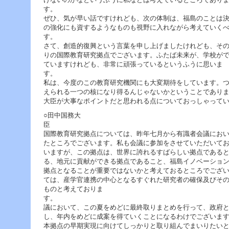
ぜひ、気が早い話ですけれども、次の体制は、福島のことは
の強化にも資するようなものも視野に入れながら考えていく
す
さて、創造的復興という言葉を申し上げましたけれども、そ
りの国際教育研究拠点でございます。ふたば未来が、学校が
ていますけれども、非常に頑張っているというふうに思いま
私は、今度のこの教育研究機関にも大変期待をしています。
えられる一つの核になり得るんじゃないかということであり
大臣が大事なポイントだと思われる点についておっしゃって
○田中国務大
国際教育研究拠点については、昨年七月から有識者会議にお
たところでございます。私も会議に参加をさせていただいて
いますが、この拠点は、世界に誇れるすばらしい拠点である
る、地元に貢献ができる拠点であること、福島イノベーショ
拠点となることが重要ではないかと考えておるところでござ
ては、産学官連携の中心となるすぐれた研究者の確保及びそ
ものと考えておりま
す。 今後、
議において、この夏をめどに最終取りまとめを行って、政府
し、年内をめどに成案を得ていくことになるわけでございま
本拠点の早期実現に向けてしっかりと取り組んでまいりたい