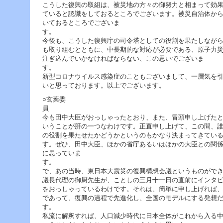
へ
こうした復興の取組は、被災地の方々の御努力と相まって効
ジ
ていると認識をしておるところでございます。被災自治体か
ャ
いておるところでございま
ン
プ
今後も、こうした復興庁の司令塔としての役割を果たしなが
グ
も取り組むとともに、中長期的な対応が必要である、原子力
ロ
注ぎ込んでいかなければならない、この思いでございま
ー
バ
新型コロナウイルス感染症のこともございまして、一層気を
ル
いと思っております。以上でございます。
メ
○玄葉委
ニ
ュ
今も田中大臣がおっしゃったとおり、また、冒頭申し上げた
ー
いうことが肝の一つなわけです。正直申し上げて、この間、
へ
の役割を果たせたかどうかというのもかなり決まってきてい
ジ
す。ぜひ、田中大臣、ほかの省庁あるいはほかの大臣との関
ャ
に思っていま
ン
す。 
プ
で、あの当時、東日本大震災の復興構想会議というものがで
サ
議長代理の御厨先生が、ことしの三月十一日の直前にインタ
イ
をおっしゃっているわけです。それは、簡単に申し上げれば
ド
であって、復興の過程で先進化し、全国のモデルにする発想
メ
す
ニ
私流に解釈すれば、人口減少時代に日本全体がこれから入る
ュ