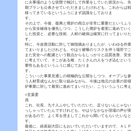
に火事場のような状態で検討して作業をしていた状況から、
期プランも公表させていただきましたけれども、これからは
移ってきているというふうにまず認識をしておりま
その上で、今後、復興と廃炉の両立が非常に重要だというふ
から安全確保を優先しつつ、こうした廃炉を着実に進めてい
した投資と、必要な技術、人材の確保は確実に行ってまいり
特に、今改善活動に対して御指摘ありましたが、いわゆる作
てまいりましたけれども、やはり被曝のリスクを伴う場所で
また安全への配慮という観点からもしっかりと品質改善、安
に考えていて、そこがある種、たくさんの人をつぎ込むとい
要性もあるというふうに感じておりま
こういった事業見通しの積極的な公開をしつつ、オープンな
う人材育成なんかに取り組みながら、今後は地元の企業の皆
炉事業に対して着実に進めてまいりたい、こういうふうに考
○玄葉委
これ、社長、九十人ふやしていただいた、足りないんじゃな
っしゃっていたんですけれども、やはりなかなか現場の声が
があるので、よく耳を澄ましてこれから聞いてもらいたいな
最後に、経産副大臣にもおいでいただいていますので、ＡＬ