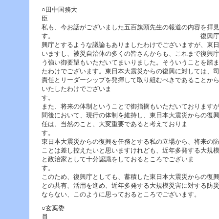
○田中国務大
私も、今お話がございました五百旗頭先生の報道の内容を拝
す。 復興庁の後継組織のあり
興庁とするような議論もありましたわけでございますが、東
いますし、被災自治体の多くの皆さんからも、これまで復興
う強い御要望もいただいてまいりました。そういうことを踏
たわけでございます。東日本大震災からの復興に対しては、
責任とリーダーシップを発揮して取り組むべきであることか
いたしたわけでございま
また、将来の体制ということで御指摘もいただいております
間後において、現行の体制を維持し、東日本大震災からの復
任は、当然のこと、大変重要であると考えておりま
東日本大震災からの復興を任務とする私の立場から、将来の
ことは差し控えたいと思いますけれども、近年多発する大規
と政治家として十分認識をしておるところでございま
このため、復興庁としても、蓄積した東日本大震災からの復
との共有、活用を進め、近年多発する大規模災害に対する防
ならない、このように思っておるところでございます。
○玄葉委