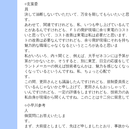
○玄葉委
決して油断しないでいただいて、万全を期してもらいたいと
あわせて、関連ですけれども、私、いつも申し上げているん
とがあるんですけれども、Ｆ１の廃炉現場に余り東電のコス
いと思っていて、コスト改善は東電は私は必要だと思います
トの改善は必要なんですけれども、余り廃炉現場にそれを持
魅力的な職場じゃなくなるというところがあると思いま
私がいろいろ、内々聞くと、例えば、大手ゼネコンには予算
算がつかないとか。そうすると、別に東芝、日立の応援をし
ラントメーカーの例えば技術者なんかは、魅力を感じなくな
くなっているというんですね。私、ちょっと心配で
この間、更田さんとも議論したんですけれども、規制委員長
ているんじゃないかと申し上げて、更田さんもおっしゃって
いんですけれども、一定の評価をしますけれども、技術力の
私自身が現場から聞くんですね。このことは十二分に留意し
○小早川参考
御質問にお答えいたしま
まず、大前提としまして、先ほど申しましたとおり、事故か