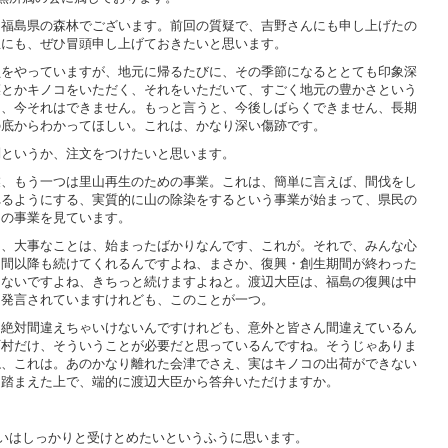
、福島県の森林でございます。前回の質疑で、吉野さんにも申し上げたの
臣にも、ぜひ冒頭申し上げておきたいと思います。
員をやっていますが、地元に帰るたびに、その季節になるととても印象深
菜とかキノコをいただく、それをいただいて、すごく地元の豊かさという
も、今それはできません。もっと言うと、今後しばらくできません、長期
の底からわかってほしい。これは、かなり深い傷跡です。
問というか、注文をつけたいと思います。
業、もう一つは里山再生のための事業。これは、簡単に言えば、間伐をし
れるようにする、実質的に山の除染をするという事業が始まって、県民の
この事業を見ています。
て、大事なことは、始まったばかりなんです、これが。それで、みんな心
期間以降も続けてくれるんですよね、まさか、復興・創生期間が終わった
らないですよね、きちっと続けますよねと。渡辺大臣は、福島の復興は中
に発言されていますけれども、このことが一つ。
も絶対間違えちゃいけないんですけれども、意外と皆さん間違えているん
町村だけ、そういうことが必要だと思っているんですね。そうじゃありま
ね、これは。あのかなり離れた会津でさえ、実はキノコの出荷ができない
て踏まえた上で、端的に渡辺大臣から答弁いただけますか。
いはしっかりと受けとめたいというふうに思います。