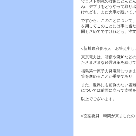
でコスト削減の対象にどんど
ね、デブリをどうやって取り
けれども、まだ火事が続いて
ですから、このことについて、
を期してこのことには事に当
問も含めてですけれども、注
○新川政府参考人 お答え申し
東京電力は、賠償や廃炉など
たさまざまな経営改革を続け
福島第一原子力発電所につき
策を進めることが重要であり
また、世界にも前例のない困
については前面に立って支援
以上でございます。
○玄葉委員 時間が来ましたの