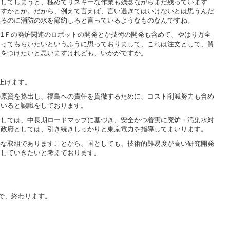
んしてしまうと、極めてリスキーな作業も残念ながらまだ残っています
出すかとか。だから、例えて言えば、言い過ぎてはいけないとは思うんだ
いるのに消防の水を節約しろと言っているようなものなんですね。
1Ｆの廃炉関連のロボットの開発とか技術の開発も含めて、やはり万全
たってもらいたいというふうに思っておりまして、これは注文として、質
文をつけたいと思いますけれども、いかがですか。
上げます。
の原資を捻出し、福島への責任を貫徹するために、コスト削減努力も含め
ていると認識をしております。
ましては、中長期ロードマップに基づき、安全かつ着実に廃炉・汚染水対
、政府としては、引き続きしっかりと東京電力を指導してまいります。
難な取組でありますことから、国としても、技術的難易度が高い研究開発
をしていきたいと考えております。
で、終わります。