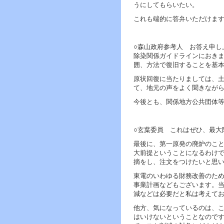
うにしてもらいたい。
これも端的に答弁いただけま
○森山政府参考人 お答え申し
除染関係ガイドラインにおき
囲、方法で復旧することを基
原状回復に当たりましては、
て、地元の声をよく聞きなが
今後とも、関係地方公共団体
○玄葉委員 これはぜひ、最大
最後に、第一原発の廃炉のこ
大前提ということになるわけ
摘をし、注文をつけたいと思
東電のいわゆる財務改善のた
事業計画などもございます。
減などは必要だと私は考えて
他方、気になっているのは、こ
はいけないということなので