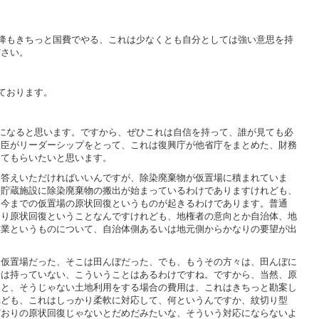
降もきちっと国費でやる、これは少なくとも自分としては強い意思を持
ださい。
ております。
になると思います。ですから、ぜひこれは自信を持って、誰が見ても必
大臣がリーダーシップをとって、これは復興庁が他省庁をまとめた、財務
ってもらいたいと思います。
お答えいただければいいんですが、除染廃棄物が仮置場に積まれていま
間貯蔵施設に除染廃棄物の搬出が始まっているわけでありますけれども、
、今までの仮置場の原状回復というものが起きるわけであります。普通
おり原状回復ということなんですけれども、地権者の意向とか自治体、地
作業というものについて、自治体側あるいは地元側からかなりの要望が出
、仮置場だった、そこは田んぼだった、でも、もうその方々は、田んぼに
者は持っていない、こういうことはあるわけですね。ですから、当然、原
用と、そうじゃない土地利用をする場合の費用は、これはきちっと勘案し
れども、これはしっかり柔軟に対応して、何というんですか、紋切り型
どおりの原状回復じゃないとだめだみたいな、そういう対応にならないよ