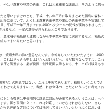
は、やはり森林や林業の再生、これは大変重要な課題だ、そのように思っ
内だと思いますけれども、平成二十八年三月に取りまとめた福島の森林・
取組等に基づいて、ふくしま森林再生事業や里山の再生事業等を実施して
果、平成三十年三月までに約4900ヘクタールの間伐が実施されました。
設されるなど、一定の進捗が見られたところであります。
き、農水省や福島県と連携しながら本事業を着実に実施するなど、福島の
り組んでまいりたいと思います。
は、渡辺大臣の強い意思なんです。今答弁していただいたように、4900
も、これはさっきも申し上げたんだけれども、まだ数％なんですよ。これ
の省庁と調整する、必ず復興・創生期間以降もやる、十二市町村以外もや
。
町村だけの問題ではない、これは事実であります。福島ということでさ
あるわけでありますので、当然これは全体のことだというふうに考えてお
害における復興は中長期的な課題に対応が必要であるということは、もう
ります。国が前面に立ってこれは対応していかなければならない。さら
ながら具体的な方針については検討してまいりたいというふうに思いま