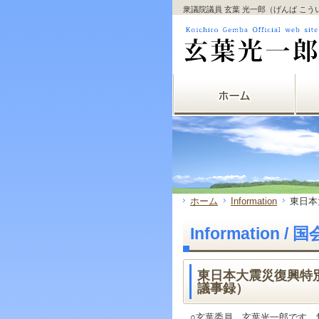
サ
フ
衆議院議員 玄葉 光一郎（げんば こ
本
グ
本
イ
ッ
文
ロ
文
ド
タ
と
ー
の
メ
ー
グ
バ
エ
ニ
の
ロ
ル
リ
ュ
エ
ー
メ
ア
ー
リ
バ
ニ
で
の
ア
ル
ュ
す。
エ
で
メ
ー
リ
す。
ニ
の
ア
ュ
エ
で
ー・
リ
す。
サ
ア
イ
で
ド
す。
ホーム
Information
東日本
メ
ニ
Information 
ュ
ー・
フ
ッ
東日本大震災復興特別
タ
議事録）
ー
へ
○玄葉委員 玄葉光一郎です。