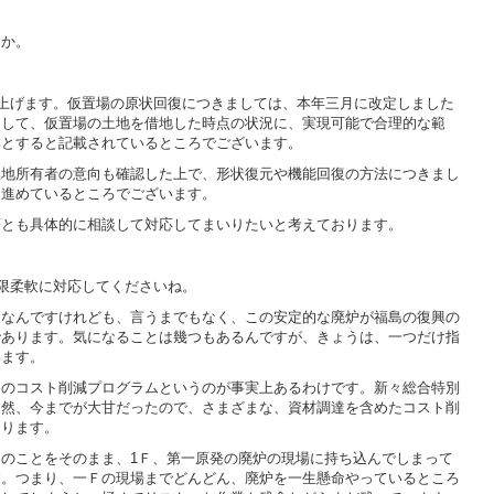
すか。
上げます。仮置場の原状回復につきましては、本年三月に改定しました
まして、仮置場の土地を借地した時点の状況に、実現可能で合理的な範
本とすると記載されているところでございます。
土地所有者の意向も確認した上で、形状復元や機能回復の方法につきまし
ら進めているところでございます。
等とも具体的に相談して対応してまいりたいと考えております。
限柔軟に対応してくださいね。
となんですけれども、言うまでもなく、この安定的な廃炉が福島の復興の
であります。気になることは幾つもあるんですが、きょうは、一つだけ指
います。
めのコスト削減プログラムというのが事実上あるわけです。新々総合特別
当然、今までが大甘だったので、さまざまな、資材調達を含めたコスト削
おります。
のことをそのまま、1Ｆ、第一原発の廃炉の現場に持ち込んでしまって
す。つまり、一Ｆの現場までどんどん、廃炉を一生懸命やっているところ