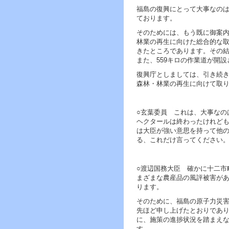
へ
福島の復興にとって大事なの
ジ
ております。
ャ
ン
そのためには、もう既に御案
プ
林業の再生に向けた総合的な
グ
きたところであります。その結
ロ
また、559キロの作業道が開
ー
復興庁としましては、引き続
バ
森林・林業の再生に向けて取
ル
メ
ニ
ュ
○玄葉委員 これは、大事なの
ー
ヘクタールは終わったけれど
へ
は大臣が強い意思を持って他
ジ
る、これだけ言ってください
ャ
ン
プ
○渡辺国務大臣 確かに十二市
サ
まざまな農産品の風評被害が
イ
ります。
ド
そのために、福島の原子力災
メ
先ほど申し上げたとおりであ
ニ
に、施策の進捗状況を踏まえ
ュ
す。