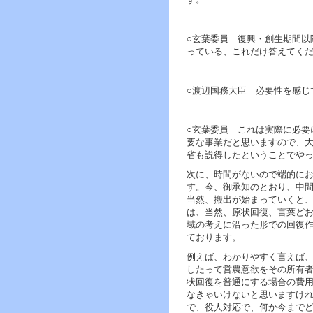
ー
へ
ジ
○玄葉委員 復興・創生期間以
ャ
っている、これだけ答えてく
ン
プ
フ
○渡辺国務大臣 必要性を感じ
ッ
タ
ー
へ
○玄葉委員 これは実際に必要
ジ
要な事業だと思いますので、
ャ
省も説得したということでや
ン
次に、時間がないので端的に
プ
す。今、御承知のとおり、中
当然、搬出が始まっていくと
は、当然、原状回復、言葉ど
域の考えに沿った形での回復
ております。
例えば、わかりやすく言えば
したって営農意欲をその所有
状回復を普通にする場合の費
なきゃいけないと思いますけ
で、役人対応で、何か今まで