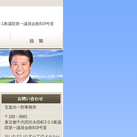
2-1衆議院第一議員会館819号室
玄葉光一郎事務所
〒100－8981
東京都千代田区永田町2-2-1衆議
院第一議員会館819号室
※いただいたすべてのメールへ