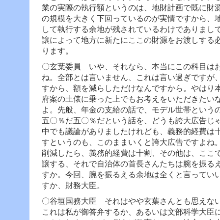
業の実際の執行額というのは、地財計画で既に財
の規模を大きく下回っているのが実情ですから、
して執行する余地が残されているわけでありまし
譲によって地方に新たにここの財源をお渡しする
ります。
〇玄葉委員 いや、それなら、本当にこの科目は
ね。全部とは言いません、これは言い過ぎですが
すから、額を減らしただけなんですから。やはり
府案の土俵に乗った上でもお考えをいただきたい
よ。
先般、年金の支給の話で、モデル世帯という
五〇％だ五〇％だという話を、どうも誇大広告じ
中でも議論がありましたけれども、義務的経費は
すというのも、このままいくと誇大広告ですよね
削減したら、義務的経費は十割、その他は、ここ
譲する、それで自治体の首長さんたちは腕を振る
すか。今回、腕を振るえる余地は全くと言ってい
すか、財務大臣。
〇谷垣国務大臣 それはやや玄葉さんとも思えな
これは私が御答弁するか、あるいは文部科学大臣