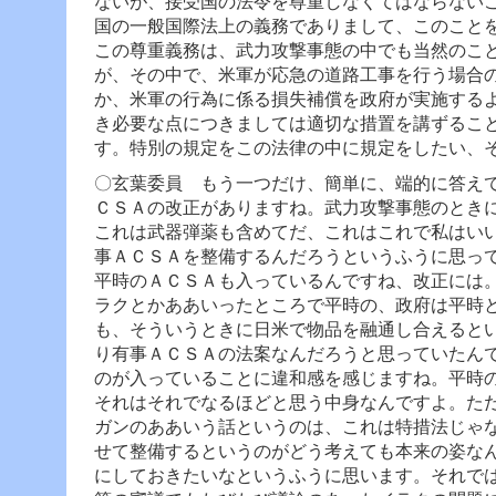
ないが、接受国の法令を尊重しなくてはならない
国の一般国際法上の義務でありまして、このこと
この尊重義務は、武力攻撃事態の中でも当然のこ
が、その中で、米軍が応急の道路工事を行う場合
か、米軍の行為に係る損失補償を政府が実施する
き必要な点につきましては適切な措置を講ずるこ
す。特別の規定をこの法律の中に規定をしたい、
〇玄葉委員 もう一つだけ、簡単に、端的に答え
ＣＳＡの改正がありますね。武力攻撃事態のとき
これは武器弾薬も含めてだ、これはこれで私はい
事ＡＣＳＡを整備するんだろうというふうに思っ
平時のＡＣＳＡも入っているんですね、改正には
ラクとかああいったところで平時の、政府は平時
も、そういうときに日米で物品を融通し合えると
り有事ＡＣＳＡの法案なんだろうと思っていたん
のが入っていることに違和感を感じますね。
平時
それはそれでなるほどと思う中身なんですよ。た
ガンのああいう話というのは、これは特措法じゃ
せて整備するというのがどう考えても本来の姿な
にしておきたいなというふうに思います。
それで