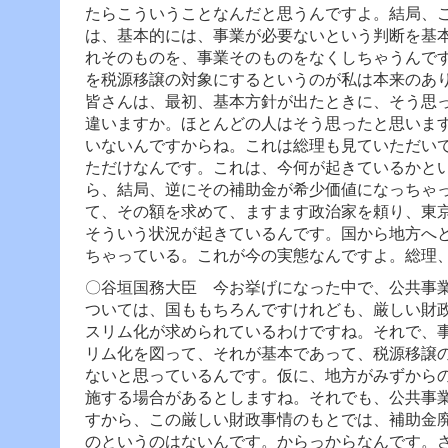
たらこういうことなんだと思うんですよ。結局、
は、基本的には、事業が必要ないという判断を基
れそのものを、事業そのものをなくしちゃうんで
を税源移譲の対象にするというのが私は本来のあ
皆さんは、最初、基本方針が出たときに、そう思
違いますか。ほとんどの人はそう思ったと思いま
いないんですからね。これは総理も見ていただい
ただけなんです。
これは、今何が起きているかと
ら、結局、逆にその補助金が希少価値になっちゃ
て、その額を求めて、ますます政治家を頼り、東
そういう状況が起きているんです。国から地方へ
ちゃっている。これが今の実態なんですよ。総理
〇谷垣国務大臣 今お挙げになった中で、公共事
ついては、国ももちろんですけれども、厳しい財
スリム化が求められているわけですね。それで、
リム化を図って、それが基本であって、税源移譲
ないと思っているんです。
仮に、地方がみずから
施する場合があるとしますね。それでも、公共事
すから、この厳しい財政事情のもとでは、補助金
のというのはないんです。からっからなんです。