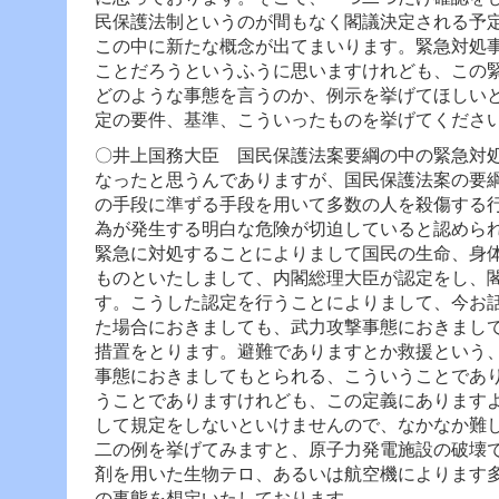
民保護法制というのが間もなく閣議決定される予
この中に新たな概念が出てまいります。緊急対処
ことだろうというふうに思いますけれども、この
どのような事態を言うのか、例示を挙げてほしい
定の要件、基準、こういったものを挙げてくださ
〇井上国務大臣 国民保護法案要綱の中の緊急対
なったと思うんでありますが、国民保護法案の要
の手段に準ずる手段を用いて多数の人を殺傷する
為が発生する明白な危険が切迫していると認めら
緊急に対処することによりまして国民の生命、身
ものといたしまして、内閣総理大臣が認定をし、
す。
こうした認定を行うことによりまして、今お
た場合におきましても、武力攻撃事態におきまし
措置をとります。避難でありますとか救援という
事態におきましてもとられる、こういうことであ
うことでありますけれども、この定義にあります
して規定をしないといけませんので、なかなか難
二の例を挙げてみますと、原子力発電施設の破壊
剤を用いた生物テロ、あるいは航空機によります
の事態を想定いたしております。