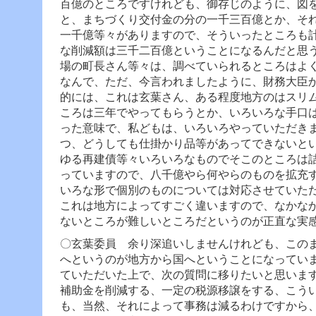
百億のところですけれども、御存じのように、図
と、まちづくり交付金の分の一千三百億とか、そ
一千億等々がありますので、そういったところも
な削減額は三千二百億ということになるんだと思
場の町長さん等々は、調べていられるところはよ
なんで、ただ、今言われましたように、財務大臣
的には、これは玄葉さん、ある程度地方のはスリ
ころは三年でやってもらうとか、いろいろな手口
った意味で、私どもは、いろいろやっていただき
つ、どうしても仕掛かり品等があってできないと
ゆる再建債等々いろいろなものでそこのところは
っていますので、八千億やら何やらのものを拡充
いろな形で個別のものについては対応させていた
これは地方によってすごく違いますので、なかな
ないところが難しいところだというのが正直な実
〇玄葉委員 余り深追いしませんけれども、この
へというのが地方から国へということになってい
ていただいた上で、次の質問に移りたいと思いま
補助金を削減する、一定の税源移譲をする、こう
も、当然、それによって事務は減るわけですから