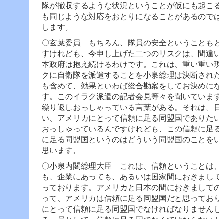
隊が撤収するような状況ということが仮にも起こ
も同じような対応をおとりになることがあるので
します。
〇玄葉委員 もちろん、隊員の安全ということも
すけれども、今申し上げた二つのリスクは、間違
本政府は抱え続けるわけです。これは、重い重い
クに自衛隊を派遣することを小泉総理は決断され
も含めて、効果といわば総合勘案をしてお決めに
す。
このイラク派遣の記者会見等々を聞いていま
繰り返しおっしゃっている言葉がある。それは、
い、アメリカにとって信頼に足る同盟国でありた
おっしゃっているんですけれども、この信頼に足
に足る同盟国というのはどういう同盟国のことを
思います。
〇小泉内閣総理大臣 これは、信頼ということは
も、企業にあっても、あるいは国家間におきまし
っております。
アメリカと日本の間におきまして
って、アメリカは信頼に足る同盟国だと思ってお
にとって信頼に足る同盟国でなければなりません