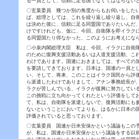
る一員として、信頼に足る国でなくてはならない
〇玄葉委員 幾つか別の角度からもお伺いをした
ば、総理としては、これを繰り返し繰り返し、自
は決めた後に、信頼に足る同盟国でありたいんだ
けですけれども、仮に、今回、自衛隊を即イラク
る同盟国たり得なかった、このようにお考えにな
〇小泉内閣総理大臣 私は、今回、イラクに自衛
のために復興支援活動あるいは人道支援活動、こ
わけであります。
国連におきましては、すべての
を要請してきております。日本は、国連の一員と
い、そして、将来、このことはイラク国民から評
ら派遣したわけでありまして、アナン事務総長が
ラクが苦しんでいる、イラクが復興に努力してい
この挑戦に立ち向かってくれたという評価をして
て、私は、自衛隊を派遣しないで、復興活動にも
ないということにおいてよりも、はるかに日本の
評価されていると思っております。
〇玄葉委員 国連か日米安保かという議論もこの
が、私は、国連か日米安保かという議論をする以