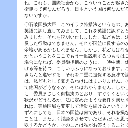
ね。
これも、国際社会から、こういうことが起き
衛隊って何なんだろう、日本という国は何なんだ
ないですか。
〇石破国務大臣 このイラク特措法というもの、
英語に訳し直してみまして、これを英語に訳すと
みました。それを説明いたしました。
私どもは、
反した行動はできません。それが国益に反するの
余地があるかもしれません。しかし、私どもはな
かということをここでもう一度説明するつもりは
場合になれば、委員御指摘のように、一時中断、
ける等を待つ、こういうふうになっております。
きちんと遵守する、それを二重に担保する意味で
は、私どもとして変えるわけにはまいりません。
て他国がどうなるか、それはわかりません。しか
も、委員まさしく御指摘のとおり、すぐ引くとい
状況がどうなるか、法に定めたような要件を満た
れは、実施区域を変更して活動を続けるというこ
ずれにしても、日本の国益は何であり、それを損
ことは、またよく議論をさせていただきたいと思
収するかどうか、そのことは私がお答えすること