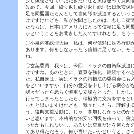
少し議論させていただきたいなと実は思って質問
改めて、今回、繰り返し繰り返し総理は日米安保
足る同盟国たらんとして自衛隊を派遣するという
けですけれども、私がお聞きしたのは、もし自衛
たならば、日本はアメリカにとって信頼に足る同
かということをお聞きしたんですけれども、もう
〇小泉内閣総理大臣 私は、何が信頼に足る行動
あります。何をしなかったら信頼に足りない、そ
ね。
〇玄葉委員 我々は、今回、イラクの自衛隊派遣
けですね。あのときに、査察を強化、継続するべ
た。私自身は、実はイラクの特措法の委員会にも
をといいますか、自分の意見を申し上げる機会が
我々だったら恐らく慎重な立場をとった。しかし
行ってしまったとしたら、積極的に支持をすると
ったと思いますけれども、我々だったら、理解す
う。復興支援活動に、じゃ、参加しなかったのか
いと思います。本格的な治安の回復を待って、例
ったかもしれないし、あるいは空自だけを何らか
てあり得ただろう。
何が言いたいかというと、さ