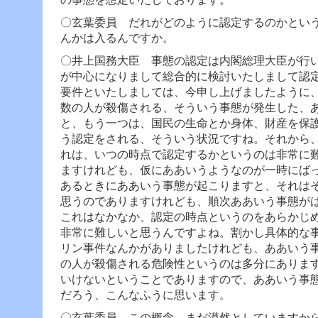
〇玄葉委員 だれがどのように認定するのかとい
んかは入るんですか。
〇井上国務大臣 事態の認定は内閣総理大臣が行
が中心になりまして総合的に検討いたしまして認
要件といたしましては、今申し上げましたように
数の人が殺傷される、そういう事態が発生した、
と、もう一つは、国民の生命とか身体、財産を保
う認定をされる、そういう状況ですね。
それから
れは、いつの時点で認定するかというのは非常に
ますけれども、仮にああいうようなのが一時にば
あるときにああいう事態が起こりますと、それは
思うのでありますけれども、順次ああいう事態が
これはなかなか、認定の時点というのをあらかじ
非常に難しいと思うんですよね。
割かし具体的な
リン事件なんかがありましたけれども、ああいう
の人が殺傷される危険性というのは多分にありま
いけないということでありますので、ああいう事
だろう、こんなふうに思います。
〇玄葉委員 この概念、まだ漠然としていますか