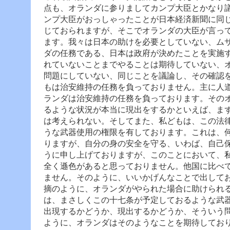
点も、オランダに参りましてカンプ大臣とかなり
ンプ大臣がおっしゃったことが日本経済新聞に同
じておられますが、そこでオランダの大臣が言っ
ます。我々は日本の助けを必要としていない、ム
ダの任務である、日本は政府が決めたことを実施
れていないことまでやることは期待していない、
問題にしていない、同じことを議論し、その確認
もは治安維持の任務を負っておりません。主に人
ランダは治安維持の任務を負っております。その
るような状況が本当に現出をするかといえば、ま
は考えられない。
そしてまた、私どもは、この法
うな武器使用の権限を有しております。これは、
りますが、自分の身の安全を守る、いわば、自己
うに申し上げておりますが、このことにおいて、
全く遜色があると思っておりません。他国に比べ
ません。そのように、いいかげんなことで出して
摘のように、オランダがやられた場合に助けられ
は、まさしくこの十七条が予定しておるような武
出現するかどうか、現出するかどうか、そういう
ように、オランダはそのようなことを期待してお