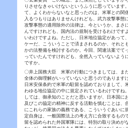
りさせなきゃいけないというふうに思っています
て、よくわからないなと思ったのは、米軍との関
入るつもりはありませんけれども、武力攻撃事態
攻撃事態の適用除外の法律は、今というか、まさ
んですけれども、国内法の規制を受けるわけです
いわけですよね。ただし、日米地位協定があって
ケーだ、こういうことで済まされるのか、それと
かの法整備を検討するのか。今回、関連法案でて
っていたんですけれども、全然入っていないよう
ですか。
〇井上国務大臣 米軍の行動につきましては、ま
全体の御理解がいっていないと思うのであります
日米安保条約で米軍の駐留を認めておりまして、
わゆる地位協定の中に規定されているわけですね
しては、御承知のことだと思いますが、日本国に
及びこの協定の精神に反する活動を慎むことは、
にこれらの家族の義務である、こういうぐあいに
定自身は、一般国際法上の考え方に合致するもの
留を認められた外国軍隊には、特別の取り決めが