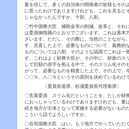
葉を信じて、多くの自治体の関係者の皆様もその
に思ったわけでありますけれども、これを見ると
じゃなかったんですか、十割、八割。
〇竹中国務大臣
補助金等の削減、改革と、それに
は委員御指摘のとおりでございます。これは基本
ざいます。
ただし、その際に、当然のことながら
す、見直した上で、必要なものについて、義務的
ものについては八割、そのような認識でこれは一
す。
これはよく財務大臣が、その中に、財政のス
して巨額の赤字を抱える中で、そのスリム化その
がって、必要なものを精査した上で、その上で、
〇〇％、八〇％というその原則を決めているわけ
〔委員長退席、杉浦委員長代理着席〕
〇玄葉委員 スリム化だということを、たしか財
におっしゃっているわけでありますけれども、要
続き地方が主体となって実施する必要がないもの
こういう話でよろしいですか。
〇谷垣国務大臣 はい。もう地方でやっていただ