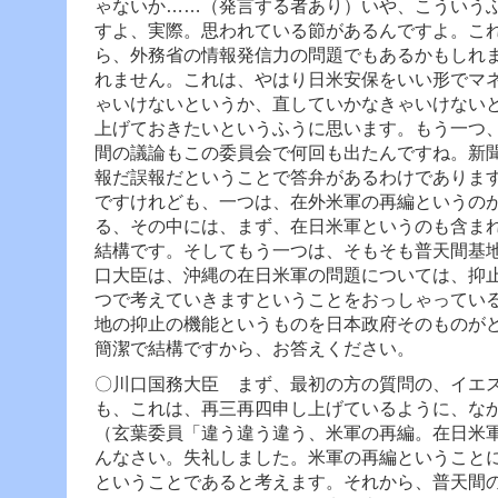
ゃないか……（発言する者あり）いや、こういう
すよ、実際。思われている節があるんですよ。
こ
ら、外務省の情報発信力の問題でもあるかもしれ
れません。これは、やはり日米安保をいい形でマ
ゃいけないというか、直していかなきゃいけない
上げておきたいというふうに思います。
もう一つ
間の議論もこの委員会で何回も出たんですね。新
報だ誤報だということで答弁があるわけでありま
ですけれども、一つは、在外米軍の再編というの
る、その中には、まず、在日米軍というのも含ま
結構です。
そしてもう一つは、そもそも普天間基
口大臣は、沖縄の在日米軍の問題については、抑
つで考えていきますということをおっしゃってい
地の抑止の機能というものを日本政府そのものが
簡潔で結構ですから、お答えください。
〇川口国務大臣
まず、最初の方の質問の、イエス
も、これは、再三再四申し上げているように、な
（玄葉委員「違う違う違う、米軍の再編。在日米
んなさい。失礼しました。米軍の再編ということ
ということであると考えます。
それから、普天間