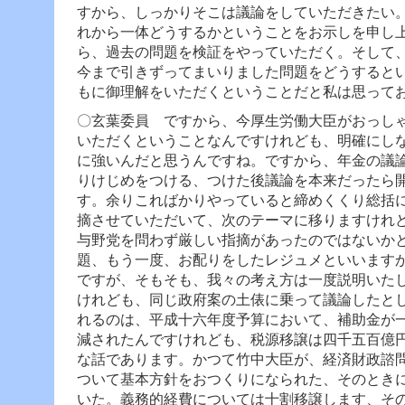
すから、しっかりそこは議論をしていただきたい
れから一体どうするかということをお示しを申し
ら、過去の問題を検証をやっていただく。そして
今まで引きずってまいりました問題をどうすると
もに御理解をいただくということだと私は思って
〇玄葉委員 ですから、今厚生労働大臣がおっし
いただくということなんですけれども、明確にし
に強いんだと思うんですね。ですから、年金の議
りけじめをつける、つけた後議論を本来だったら
す。
余りこればかりやっていると締めくくり総括
摘させていただいて、次のテーマに移りますけれ
与野党を問わず厳しい指摘があったのではないか
題、もう一度、お配りをしたレジュメといいます
ですが、そもそも、我々の考え方は一度説明いた
けれども、同じ政府案の土俵に乗って議論したと
れるのは、平成十六年度予算において、補助金が
減されたんですけれども、税源移譲は四千五百億
な話であります。
かつて竹中大臣が、経済財政諮
ついて基本方針をおつくりになられた、そのとき
いた。義務的経費については十割移譲します、そ