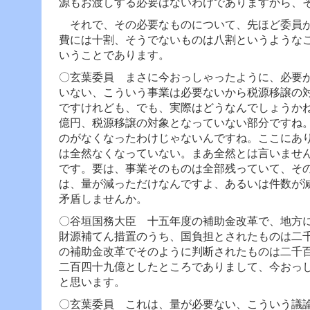
源もお渡しする必要はないわけでありますから、
それで、その必要なものについて、先ほど委員が
費には十割、そうでないものは八割というような
いうことであります。
〇玄葉委員 まさに今おっしゃったように、必要
いない、こういう事業は必要ないから税源移譲の
ですけれども、でも、実際はどうなんでしょうか
億円、税源移譲の対象となっていない部分ですね
のがなくなったわけじゃないんですね。ここにあ
は全然なくなっていない。まあ全然とは言いませ
です。要は、事業そのものは全部残っていて、そ
は、量が減っただけなんですよ、あるいは件数が
矛盾しませんか。
〇谷垣国務大臣 十五年度の補助金改革で、地方
財源補てん措置のうち、国負担とされたものは二
の補助金改革でそのように判断されたものは二千
二百四十九億としたところでありまして、今おっ
と思います。
〇玄葉委員 これは、量が必要ない、こういう議