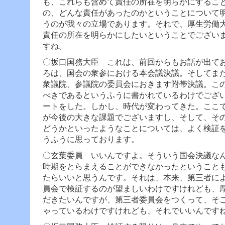
も、これらも含めて責任の所在を明らかにするこ
へ
ジ
の、どんな責任があったのかということについて
ャ
うのが我々の立場であります。
それで、厚生労働
ン
責任の所在を明らかにしたいということでござい
プ
すね。
グ
ロ
〇坂口国務大臣 これは、前回からもお話が出て
ー
ろは、国会の衆参における本会議決議。そしてま
バ
ル
衆議院、参議院の委員会におきます附帯決議。こ
メ
べきであるというふうに書かれているわけでござ
ニ
ートをした。
しかし、時代が変わってきた。ここ
ュ
が今後の大きな課題でございますし、そして、そ
ー
どうかといったようなことについては、よく検証
へ
ジ
うふうに思っております。
ャ
〇玄葉委員 いいんですよ。そういう国会決議な
ン
プ
時期をとらまえることができなかったということ
サ
たらいいと思うんです。それは、本来、第三者に
イ
員会で検証するのが望ましいわけですけれども、
ド
だきたいんですが、第三者委員会をつくって、そ
メ
ニ
ゃっているわけですけれども、それでいいんです
ュ