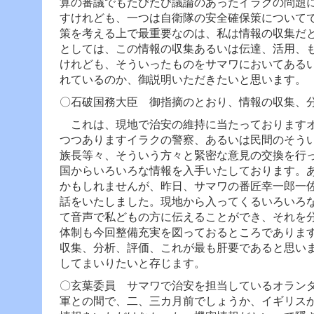
算の審議でもたびたび議論のあったイラクの問題
すけれども、一つは自衛隊の安全確保策について
策を考える上で最重要なのは、私は情報の収集だ
としては、この情報の収集あるいは伝達、活用、
けれども、そういったものをサマワにおいてある
れているのか、御説明いただきたいと思います。
〇石破国務大臣 御指摘のとおり、情報の収集、
これは、現地で治安の維持に当たっておりますオ
つつありますイラクの警察、あるいは民間のそう
族長等々、そういう方々と緊密な意見の交換を行
国からいろいろな情報を入手いたしております。
かもしれませんが、昨日、サマワの番匠幸一郎一
話をいたしました。現地から入ってくるいろいろ
て音声で私どもの方に伝えることができ、それを
体制も今回整備充実を図っておるところでありま
収集、分析、評価、これが最も肝要であると思い
してまいりたいと存じます。
〇玄葉委員 サマワで治安を担当しているオラン
軍との間で、二、三カ月前でしょうか、イギリス