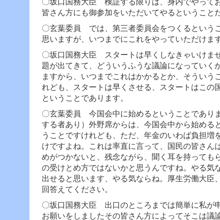
〇坂口国務大臣 検証する限りは、身内でやって
ー
へ
皆さん方にも御参加をいただいてやるということ
ジ
〇玄葉委員 では、第三者委員会をつくるという
ャ
ン
思いますが、いつまでにこれをやっていただけま
プ
〇坂口国務大臣 スタートは早くしなきゃいけま
フ
ッ
題が出てきて、どういうふうな議論になっていく
タ
ますから、いつまでこれはかかるとか、そういう
ー
れども、スタートは早くさせる、スタートはこの
へ
ということであります。
ジ
ャ
〇玄葉委員 今国会中に始めるということであり
ン
する者あり）外野席からは、今国会中から始める
プ
うことですけれども、ただ、年金のいわば負担増
けですよね。これは率直に言って、国民の皆さん
めがつかないと、残念ながら、聞く耳を持っても
の受けとめ方ではないかと思うんですね。やる気
出せると思います、やる気ならね。厚生労働大臣
回答えてください。
〇坂口国務大臣 出口のところまでは簡単に私が
お願いをしましたその皆さん方によってそこは議