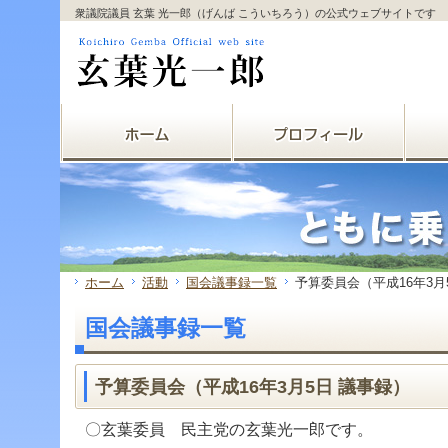
サ
フ
衆議院議員 玄葉 光一郎（げんば こういちろう）の公式ウェブサイトです
本
グ
本
イ
ッ
文
ロ
文
ド
タ
と
ー
の
メ
ー
グ
バ
エ
ニ
の
ロ
ル
リ
ュ
エ
ー
メ
ア
ー
リ
バ
ニ
で
の
ア
ル
ュ
す。
エ
で
メ
ー
リ
す。
ニ
の
ア
ュ
エ
で
ー・
リ
す。
サ
ア
イ
で
ド
す。
ホーム
活動
国会議事録一覧
予算委員会（平成16年3月
メ
ニ
国会議事録一覧
ュ
ー・
フ
ッ
予算委員会（平成16年3月5日 議事録）
タ
ー
〇玄葉委員 民主党の玄葉光一郎です。
へ