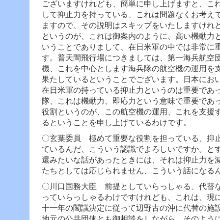
ございますけれども、簡単に申し上げますと、こ
して抑止力を持っている、これは問題なくお考え
ますので、その説明はスキップをいたしますけれ
というのが、これは御案内のように、高い機動力
いうことでありまして、在日米軍の中では非常に
す。
普天間飛行場につきましては、第一海兵航空
機、これを中心とします海兵隊の航空機の運用を
果たしているということでございます。
日本にお
在日米軍の持っている抑止力というのは重要であ
隊、これは機動力、即応力という意味で重要であ
役割というのが、この航空機の運用、これを支援
るということを申し上げているわけです。
〇玄葉委員 極めて重要な役割を担っている、抑
ているんだ、こういう認識でよろしいですか。
と
還みたいな話があったときには、それは抑止力を
たちとしては応じられません、こういう話になる
〇川口国務大臣
前提としていらっしゃる、代替な
っていらっしゃるわけですけれども、これは、現
十一年の閣議決定に従って辺野古の沖に代替の施
地元の公共団体とも御相談をしながら、そのよう