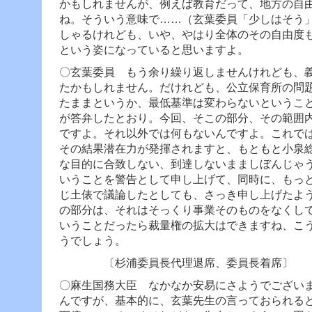
かもしれませんが、例えば教育だって、地方の自
ね。そういう意味で……（玄葉委員「少しはそう
しゃるけれども、いや、やはり全体のその自由度
という姿になっていると思いますよ。
〇玄葉委員 もう余り繰り返しませんけれども、
たかもしれません。だけれども、公立保育所の問
たままというか、最低基準は変わらないというこ
が答弁したとおり。今回、そこの部分、その範囲
ですよ。それ以外では何もないんですよ。
これで
その結果潜在力が発揮されますと、もともと小泉
な目的に合致しない、到達しないまましぼんじゃ
いうことを警告として申し上げて、同時に、もっ
じ土俵で議論したとしても、さっき申し上げたよ
の部分は、それはそっくり事業そのものをなくし
いうことだったら裁量権の拡大はできますね、こ
うでしょう。
〔杉浦委員長代理退席、委員長着席〕
〇麻生国務大臣 なかなか安易にさようでござい
んですが、基本的に、玄葉先生の言っておられる