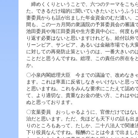
ジ
締めくくりということで、六つのテーマをこちら
ャ
た。できるだけ端的に聞いていきたいというふう
ン
妻委員からも話が出ました年金資金のむだ遣い。
プ
す
間も、この一カ月間の衆議院の予算委員会の審議
る
池田委員や海江田委員や生方委員中心に、何度も
た
り返す必要はないと思いますけれども、給付以外
め
リーンピア、サンピア、あるいは金融市場でも大
の
に対しての再発防止策というのは、一番大きいの
ナ
ビ
ことだと思うんですね。総理、この責任の所在を
ゲ
か。
ー
シ
〇小泉内閣総理大臣
今までの議論で、改めなきゃ
ョ
ます。これは率直に反省しなきゃいけないと思っ
ン
と思いますね。これをみんな要求にこたえて認め
ス
て、より適切な、貴重なお金の使い方、これはや
キ
ッ
ぬと思っております。
プ
〇玄葉委員 おっしゃるように、官僚だけではな
で
す。
治だと思います。
ただ、先ほども天下りの話も出
りのところもあって、たしか、二十八法人で関連
本
下り役員なんですね。報酬のことは今まで出まし
文