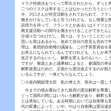
イラク特措法をつくって即出されたから、ずっと
二つのリスクは有することはなかっただろうとい
今、川口さんが外交活動をされておられて、フラ
働きかけをしていると言うけれども、もし慎重な
説得力を持って、フランスとかあるいはドイツと
興支援活動への関与を働きかけることができたん
分成り立つわけだし、我々は、そういうことだっ
思いも実はあるから、改めて自分の意見も含めて
理は、集団的自衛権の議論も、この予算委員会を
お答えになられているんですけれども、たしか本
改正するのもいいし、解釈を変えるのもいい、こ
ですが、報道とあと議事録によると、参議院の本
解釈改憲はだめだ、正面から憲法改正するのが筋
いるんですが、一体どちらなんでしょう。
〇小泉内閣総理大臣 私の考え方、答弁は一貫し
今までの積み重ねてきた政府の憲法解釈を尊重し
ぐって国民の間にはいろいろ解釈があり、解釈も
とは承知している。ある時期においては自衛隊も
代の変遷によって、いや、やはり自衛隊は憲法違