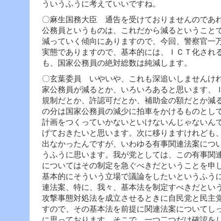
ういうふうに考えていいですね。
〇麻生国務大臣 通告を受けておりませんのであ
公務員というものは、これだから減るということ
減っていく傾向にありますので、今回、警察官一
実態でありますので、基本的には、ＩＣＴ化され
も、国家公務員の絶対総数は純減します。
〇玄葉委員 いやいや、これも深追いしませんけ
家公務員が減るとか、いろいろあると思います、
規制だとか、許認可だとか、補助金の額だとか減
の分は国家公務員の減少に拍車をかけるものとし
計画をつくっていかないといけないんじゃないん
げておきたいと思います。
次に移りますけれども
出なかったんですが、いわゆる有事関連法案につ
うふうに思います。
我が党としては、この有事関
についてはその制定を急ぐべきだということを申
基本的にそういう立場で議論をしたいというふう
連法案、特に、我々、基本法を制定すべきだとい
攻撃事態対処法を成立させるときに自民党と民主
すので、その基本法を前提に関連法案についてし
に思っております。
そこで、一つ二つだけ確認を