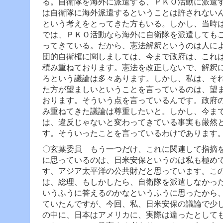
る。自衛隊を海外に派遣する、ＰＫＯ活動に派遣
は自衛隊に海外派遣するということは許されない
という考えをとってきた方もいる。しかし、当時
では、ＰＫＯ活動なら海外に自衛隊を派遣しても
ってきている。だから、憲法解釈というのは人に
団的自衛権に関しましては、今まで政府は、これ
積み重ねております。憲法を改正しないで、解釈
ろという議論は多々あります。しかし、私は、そ
た方が望ましいということを言っているのは、望
おります。そういう点を言っているんです。政府
み重ねてきた議論は尊重したいと。しかし、今ま
は、違反じゃないと変わってきている事実も厳然
す。そういったことを言っているわけであります
〇玄葉委員 もう一つだけ、これに関連して指摘
に思っているのは、日米安保というのは私も極め
す、アジア太平洋の公共財だと思っています。
こ
は、総理、もしかしたら、自衛隊を派遣しなかっ
いうふうに答えるのかなというふうに思ったから
ていたんですが、今回、私、日米安保の議論で少
の中に、日本はアメリカに、実際は違ったとして