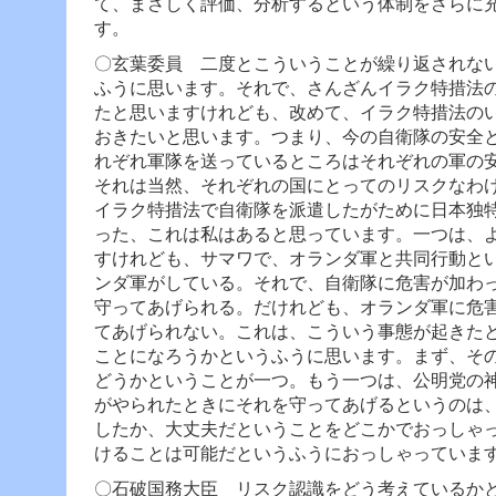
て、まさしく評価、分析するという体制をさらに
す。
〇玄葉委員 二度とこういうことが繰り返されな
ふうに思います。
それで、さんざんイラク特措法
たと思いますけれども、改めて、イラク特措法の
おきたいと思います。
つまり、今の自衛隊の安全
れぞれ軍隊を送っているところはそれぞれの軍の
それは当然、それぞれの国にとってのリスクなわ
イラク特措法で自衛隊を派遣したがために日本独
った、これは私はあると思っています。
一つは、
すけれども、サマワで、オランダ軍と共同行動と
ンダ軍がしている。それで、自衛隊に危害が加わ
守ってあげられる。だけれども、オランダ軍に危
てあげられない。これは、こういう事態が起きた
ことになろうかというふうに思います。まず、そ
どうかということが一つ。
もう一つは、公明党の
がやられたときにそれを守ってあげるというのは
したか、大丈夫だということをどこかでおっしゃ
けることは可能だというふうにおっしゃっていま
〇石破国務大臣 リスク認識をどう考えているか