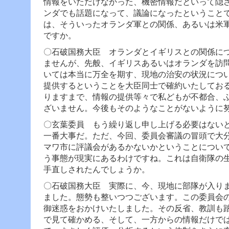
情報をいただけなかった、機密情報だといって隠
ンダでも話題になって、議論になったということ
は、そういったオランダ軍との関係、あるいは米
ですか。
〇石破国務大臣 オランダとイギリスとの関係に
ませんが、先般、イギリスあるいはオランダを訪
いては本当に万全を期す、現地の治安の状況につ
提供するということを大臣同士で確約いたしてお
りますまで、情報の提供等々で私どもが不都合、
ざいません。今後もそのようなことがないように
〇玄葉委員 もう繰り返し申し上げる必要はない
一番大事だ。
ただ、今回、委員会審議の冒頭で大
マワ市に評議会があるかないかということについ
う事態が現実にあるわけですね。これは自衛隊の
手直しされたんでしょうか。
〇石破国務大臣 実際に、今、現地に部隊が入り
ました。態勢も整いつつございます。
この委員会
御迷惑をおかけいたしました。その反省、教訓も
で見て確かめる、そして、一方からの情報だけで