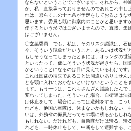
ならないということでございます。
それから、神
か、私、直接承っておりませんのであれこれ申し
れは、恐らくこの十七条が予定をしておるような
思います。委員も既に御案内のことかと思います
使するという形ではございませんので、直接、集
はございません。
〇玄葉委員 でも、私は、そのリスク認識は、石
今、そういう現象だということ、あるいは状況だ
もしそうなってしまったときには、オランダの世
といったって、仮にそういう状況が起きたら、国
かということになるのは目に見えているわけです
これは国益の損失であることは間違いありません
とを頭に入れておかないといけないということを
ます。
もう一つは、これもさんざん議論したんで
変わってしまった、そういった場合、自衛隊は法
は休止をして、場合によっては避難をする、こう
れども、他国の軍隊は、休まないかもしれない、
いは、外務省の職員だってその場に残るかもしれ
もしれない。だけれども、自衛隊だけは帰る。帰
れども、一時休止をして、中断をして避難する、