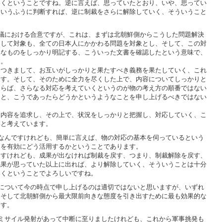
いくということですね。逆に言えば、思っていたとおり、いや、思ってい
というふうに判断すれば、逆に制裁をさらに解除していく、そういうこと
議における合意ですが、これは、まずは北朝鮮側からこうした問題解決
そして対象も、全ての日本人にかかわる問題を対象とし、そして、この対
的なものをしっかり明記する、こういった文書を確認したという意味で、
す。
つきまして、お互いがしっかりと果たすべき義務を果たしていく、これ
ます。そして、そのために全力を尽くした上で、内容についてしっかりと
ならば、さらなる対応を考えていくというのが物の考え方の順番ではない
々と、こうであったらどうかというようなことを申し上げるべきではない
内容を追求し、その上で、状況をしっかりと把握し、対応していく、こ
いと考えています。
なんですけれども、簡単に言えば、物の対応の基本を伺っているという
ドを有効にどう活用するかということであります。
すけれども、成果が出なければ制裁を戻す、つまり、制裁解除を戻す、
成果が思っていた以上に出れば、より解除していく、そういうことは十分
いくということでよろしいですね。
について今の時点で申し上げるのは適切ではないと思いますが、いずれ
、そして北朝鮮側から最大限前向きな態度を引き出すために最も効果的な
ます。
ミサイル発射があって中断に至りましたけれども、これから軍事挑発も