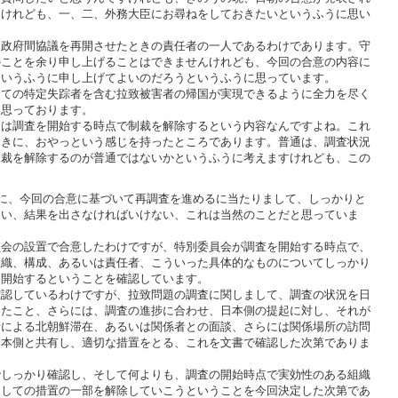
んけれども、一、二、外務大臣にお尋ねをしておきたいというふうに思い
政府間協議を再開させたときの責任者の一人であるわけであります。守
のことを余り申し上げることはできませんけれども、今回の合意の内容に
というふうに申し上げてよいのだろうというふうに思っています。
ての特定失踪者を含む拉致被害者の帰国が実現できるように全力を尽く
に思っております。
は調査を開始する時点で制裁を解除するという内容なんですよね。これ
ときに、おやっという感じを持ったところであります。普通は、調査状況
制裁を解除するのが普通ではないかというふうに考えますけれども、この
に、今回の合意に基づいて再調査を進めるに当たりまして、しっかりと
ない、結果を出さなければいけない、これは当然のことだと思っていま
会の設置で合意したわけですが、特別委員会が調査を開始する時点で、
組織、構成、あるいは責任者、こういった具体的なものについてしっかり
を開始するということを確認しています。
認しているわけですが、拉致問題の調査に関しまして、調査の状況を日
ったこと、さらには、調査の進捗に合わせ、日本側の提起に対し、それが
者による北朝鮮滞在、あるいは関係者との面談、さらには関係場所の訪問
日本側と共有し、適切な措置をとる、これを文書で確認した次第でありま
しっかり確認し、そして何よりも、調査の開始時点で実効性のある組織
としての措置の一部を解除していこうということを今回決定した次第であ