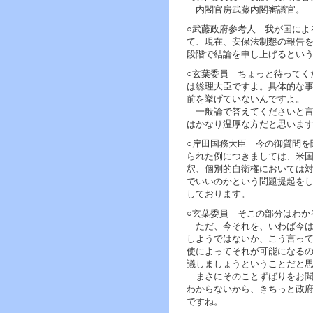
内閣官房武藤内閣審議官。
○武藤政府参考人 我が国によ
て、現在、安保法制懇の報告
段階で結論を申し上げるとい
○玄葉委員 ちょっと待ってく
は総理大臣ですよ。具体的な
前を挙げていないんですよ。
一般論で答えてくださいと言
はかなり温厚な方だと思いま
○岸田国務大臣 今の御質問を
られた例につきましては、米
釈、個別的自衛権においては
でいいのかという問題提起を
しております。
○玄葉委員 そこの部分はわか
ただ、今それを、いわば今は
しようではないか、こう言っ
使によってそれが可能になる
議しましょうということだと
まさにそのことずばりをお聞
わからないから、きちっと政
ですね。