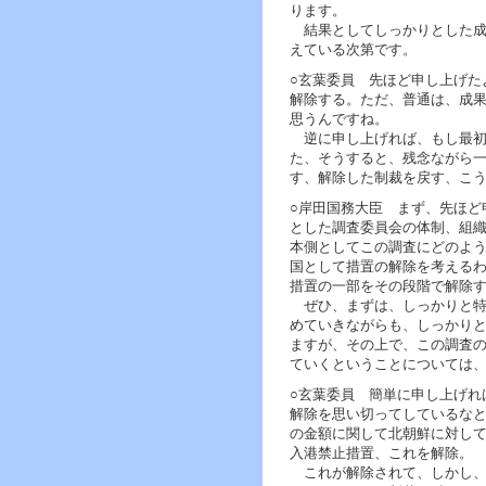
へ
ります。
ジ
結果としてしっかりとした成
ャ
えている次第です。
ン
○玄葉委員 先ほど申し上げた
プ
解除する。ただ、普通は、成
グ
思うんですね。
ロ
逆に申し上げれば、もし最初
ー
た、そうすると、残念ながら
バ
す、解除した制裁を戻す、こ
ル
メ
○岸田国務大臣 まず、先ほど
ニ
とした調査委員会の体制、組
ュ
本側としてこの調査にどのよ
ー
国として措置の解除を考える
へ
措置の一部をその段階で解除
ジ
ぜひ、まずは、しっかりと特
ャ
めていきながらも、しっかり
ン
ますが、その上で、この調査
プ
ていくということについては
サ
イ
○玄葉委員 簡単に申し上げれ
ド
解除を思い切ってしているな
メ
の金額に関して北朝鮮に対し
ニ
入港禁止措置、これを解除。
ュ
これが解除されて、しかし、