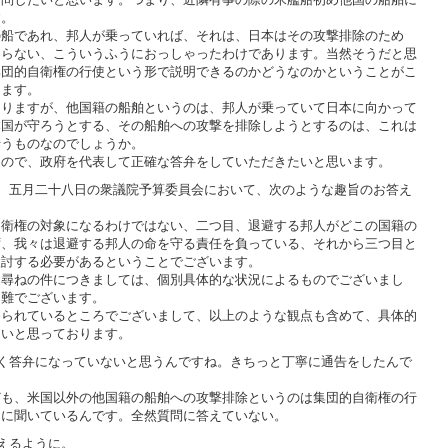
す。
船であれ、邦人が乗っていれば、それは、日本はその攻撃排除のため
ならない、こういうふうにおっしゃったわけであります。当然そうだと思
集団的自衛権の行使という形で説明できるのかどうなのかということがこ
ります。
りますが、他国籍の船舶というのは、邦人が乗っていて日本に向かって
本国が守ろうとする、その船舶への攻撃を排除しようとするのは、これは
行うものなのでしょうか。
ので、政府を代表して正確な答弁をしていただきたいと思います。
、五月二十八日の衆議院予算委員会において、次のような趣旨のお答え
衛権の対象になるわけではない、二つ目、退避する邦人がどこの国籍の
ず、我々は退避する邦人の命を守る責任を負っている、それから三つ目と
検討する必要があるということでございます。
尋ねの件につきましては、個別具体的な状況によるものでございまし
困難でございます。
られているところでございまして、以上のような観点も含めて、具体的
たいと思っております。
く答弁になっていないと思うんですね。きちっと丁寧に通告をしたんで
も、米国以外の他国籍の船舶への攻撃排除というのは集団的自衛権の行
うに聞いているんです。全然質問に答えていない。
えるように。