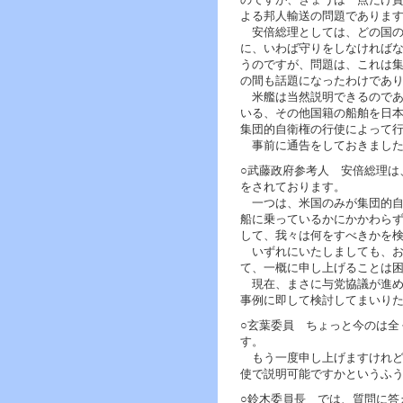
よる邦人輸送の問題でありま
安倍総理としては、どの国の
に、いわば守りをしなければ
うのですが、問題は、これは
の間も話題になったわけであ
米艦は当然説明できるのであ
いる、その他国籍の船舶を日
集団的自衛権の行使によって
事前に通告をしておきました
○武藤政府参考人 安倍総理は
をされております。
一つは、米国のみが集団的自
船に乗っているかにかかわら
して、我々は何をすべきかを
いずれにいたしましても、お
て、一概に申し上げることは
現在、まさに与党協議が進め
事例に即して検討してまいり
○玄葉委員 ちょっと今のは全
す。
もう一度申し上げますけれど
使で説明可能ですかというふ
○鈴木委員長 では、質問に答