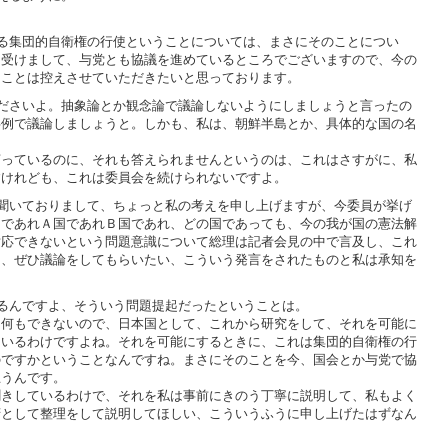
る集団的自衛権の行使ということについては、まさにそのことについ
を受けまして、与党とも協議を進めているところでございますので、今の
うことは控えさせていただきたいと思っております。
ださいよ。抽象論とか観念論で議論しないようにしましょうと言ったの
事例で議論しましょうと。しかも、私は、朝鮮半島とか、具体的な国の名
っているのに、それも答えられませんというのは、これはさすがに、私
すけれども、これは委員会を続けられないですよ。
聞いておりまして、ちょっと私の考えを申し上げますが、今委員が挙げ
国であれＡ国であれＢ国であれ、どの国であっても、今の我が国の憲法解
対応できないという問題意識について総理は記者会見の中で言及し、これ
し、ぜひ議論をしてもらいたい、こういう発言をされたものと私は承知を
るんですよ、そういう問題提起だったということは。
何もできないので、日本国として、これから研究をして、それを可能に
ているわけですよね。それを可能にするときに、これは集団的自衛権の行
のですかということなんですね。まさにそのことを今、国会とか与党で協
思うんです。
きしているわけで、それを私は事前にきのう丁寧に説明して、私もよく
府として整理をして説明してほしい、こういうふうに申し上げたはずなん