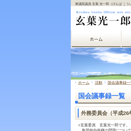
サ
フ
衆議院議員 玄葉 光一郎（げんば こ
本
グ
本
イ
ッ
文
ロ
文
ド
タ
と
ー
の
メ
ー
グ
バ
エ
ニ
の
ロ
ル
リ
ュ
エ
ー
メ
ア
ー
リ
バ
ニ
で
の
ア
ル
ュ
す。
エ
で
メ
ー
リ
す。
ニ
の
ア
ュ
エ
で
ー・
リ
す。
サ
ア
イ
で
ド
す。
ホーム
活動
国会議事録一
メ
ニ
国会議事録一覧
ュ
ー・
フ
ッ
外務委員会（平成26年
タ
ー
○玄葉委員 玄葉光一郎です。
へ
集団的自衛権の問題について