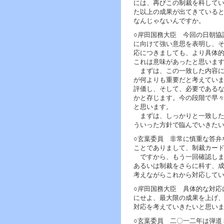
ー
には、再びこの制裁を科して
へ
た以上の成果が出てきている
ジ
なんじゃないんですか。
ャ
○岸田国務大臣 今回の日朝協
ン
に向けて強い意思を表明し、
プ
応につきましても、より具体
フ
これは意味があったと思いま
ッ
まずは、この一致した内容に
タ
が何よりも重要だと考えてい
ー
評価し、そして、必要である
へ
かと存じます。今の段階で早
ジ
と思います。
ャ
まずは、しっかりと一致した
ン
ういった方針で臨んでいきた
プ
○玄葉委員 非常に慎重な答弁
ことでありまして、制裁カー
ですから、もう一回確認しま
あるいは制裁をさらに科す、
考えながらこれから対応して
○岸田国務大臣 具体的な対応
にせよ、最大限の成果を上げ
対応を考えていきたいと思い
○玄葉委員 二〇一二年は弾道