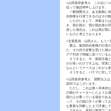
○山田政府参考人 この点につ
従って御説明申し上げます。
一般国際法上、ある船舶に攻
自衛権を行使できるのはその
したがいまして、米船または
き、我が国が、我が国自身が
使した場合は、これは我が国
いものと考えております。
○玄葉委員 山田さん、もう一
要は、集団的自衛権の行使の
た、その武力攻撃を受けた国
グア判決で明確に述べている
そうすると、今、旗国主義と
のが多いわけですよね。現実
なんというケースはこれから
そうすると、パナマに対して
○山田政府参考人 国際法上は
原則ではございます。
ただし、これは個々具体的な
の国がチャーターしたような
国の人が乗っている場合であ
って、その国の方々が乗って
な要素を判断した上で評価し
ですから、原則は旗国でござ