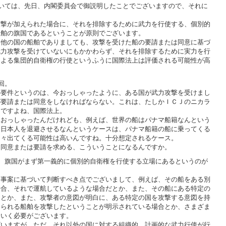
いては、先日、内閣委員会で御説明したことでございますので、それに
撃が加えられた場合に、それを排除するために武力を行使する、個別的
船舶の旗国であるということが原則でございます。
他の国の船舶でありましても、攻撃を受けた船の要請または同意に基づ
武力攻撃を受けていないにもかかわらず、それを排除するために実力を行
による集団的自衛権の行使というふうに国際法上は評価される可能性が高
回。
要件というのは、今おっしゃったように、ある国が武力攻撃を受けまし
が要請または同意をしなければならない。これは、たしかＩＣＪのニカラ
んですよね、国際法上。
おっしゃったんだけれども、例えば、世界の船はパナマ船籍なんという
に日本人を退避させるなんというケースは、パナマ船籍の船に乗ってくる
多々出てくる可能性は高いんですね。十分想定されるケース。
同意または要請を求める、こういうことになるんですか。
、旗国がまず第一義的に個別的自衛権を行使する立場にあるというのが
事案に基づいて判断すべき点でございまして、例えば、その船をある別
場合、それで運航しているような場合だとか、また、その船にある特定の
るとか、また、攻撃者の意図が明白に、ある特定の国を攻撃する意図を持
おられる船舶を攻撃したということが明示されている場合とか、さまざま
ていく必要がございます。
いますが、ただ、それ以外の国に対する組織的、計画的な武力行使が行