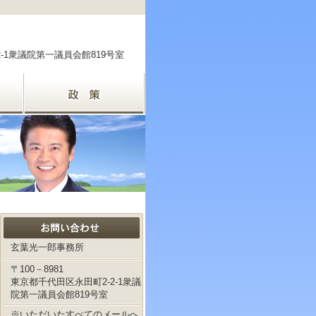
2-1衆議院第一議員会館819号室
玄葉光一郎事務所
〒100－8981
東京都千代田区永田町2-2-1衆議
院第一議員会館819号室
※いただいたすべてのメールへ