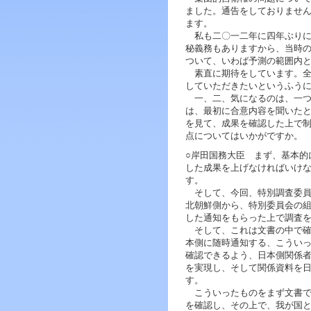
ジ
ました。通告をしておりませ
ャ
ます。
ン
私も二〇一二年に四年ぶりに
プ
秘義務もありますから、当時
す
ついて、いわば予測の範囲内
る
素直に期待をしています。全
た
していただきたいというふう
め
一、二、気になるのは、一つ
の
は、最初に合意内容を聞いた
ナ
を見て、成果を確認した上で
ビ
点についてはいかがですか。
ゲ
ー
○岸田国務大臣 まず、基本的
シ
した成果を上げなければいけ
ョ
す。
ン
そして、今回、特別調査委員
ス
北朝鮮側から、特別委員会の
キ
した通知をもらった上で調査
ッ
そして、これは文書の中で確
プ
本側に随時通知する、こうい
で
確認できるよう、日本側関係
す。
を実現し、そして関係資料を
す。
本
こういったものをまず文書で
文
を確認し、その上で、我が国