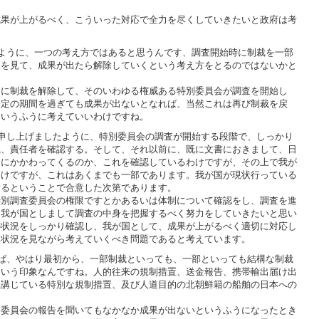
果が上がるべく、こういった対応で全力を尽くしていきたいと政府は考
ように、一つの考え方ではあると思うんです、調査開始時に制裁を一部
果を見て、成果が出たら解除していくという考え方をとるのではないかと
に制裁を解除して、そのいわゆる権威ある特別委員会が調査を開始し
一定の期間を過ぎても成果が出ないとなれば、当然これは再び制裁を戻
ういうふうに考えていいわけですね。
申し上げましたように、特別委員会の調査が開始する段階で、しっかり
織、責任者を確認する。そして、それ以前に、既に文書におきまして、日
うにかかわってくるのか、これを確認しているわけですが、その上で我が
わけですが、これはあくまでも一部であります。我が国が現状行っている
するということで合意した次第であります。
別調査委員会の権限ですとかあるいは体制について確認をし、調査を進
と我が国としまして調査の中身を把握するべく努力をしていきたいと思い
の状況をしっかり確認し、我が国として、成果が上がるべく適切に対応し
、状況を見ながら考えていくべき問題であると考えています。
ば、やはり最初から、一部制裁といっても、一部といっても結構な制裁
という印象なんですね。人的往来の規制措置、送金報告、携帯輸出届け出
て講じている特別な規制措置、及び人道目的の北朝鮮籍の船舶の日本への
委員会の報告を聞いてもなかなか成果が出ないというふうになったとき