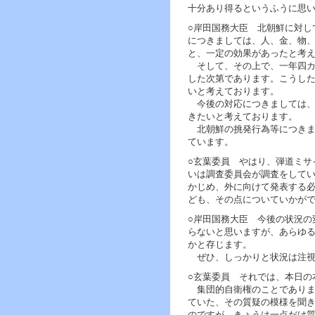
十分あり得るというふうに思
○岸田国務大臣 北朝鮮に対し
につきましては、人、金、物
と、一定の効果があったと考
そして、その上で、一年四カ
した次第であります。こうし
いと考えております。
今後の対応につきましては、
きたいと考えております。
北朝鮮の挑発行為等につきま
ています。
○玄葉委員 やはり、弾道ミサ
いは調査委員会が調査をして
かじめ、外に向けて発表する
ども、その点についていかが
○岸田国務大臣 今後の状況の
らないと思いますが、あらゆ
かと存じます。
ぜひ、しっかりと状況は注視
○玄葉委員 それでは、本日の
集団的自衛権のことでありま
ていた、その質疑の模様を聞
のですが、きょうは一点だけ