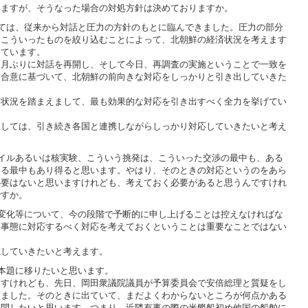
いますが、そうなった場合の対処方針は決めておりますか。
ては、従来から対話と圧力の方針のもとに臨んできました。圧力の部分
、こういったものを絞り込むことによって、北朝鮮の経済状況を考えます
えています。
月ぶりに対話を再開し、そして今日、再調査の実施ということで一致を
た合意に基づいて、北朝鮮の前向きな対応をしっかりと引き出していきた
状況を踏まえまして、最も効果的な対応を引き出すべく全力を挙げてい
しては、引き続き各国と連携しながらしっかり対応していきたいと考え
イルあるいは核実験、こういう挑発は、こういった交渉の最中も、ある
いる最中もあり得ると思います。やはり、そのときの対応というのをあら
必要はないと思いますけれども、考えておく必要があると思うんですけれ
ですか。
変化等について、今の段階で予断的に申し上げることは控えなければな
る事態に対応するべく対応を考えておくということは重要なことではない
していきたいと考えます。
本題に移りたいと思います。
すけれども、先日、岡田衆議院議員が予算委員会で安倍総理と質疑をし
きました。そのときに出ていて、まだよくわからないところが何点かある
質問したいと思います。つまり、近隣有事の際の米艦船初め他国の船舶に