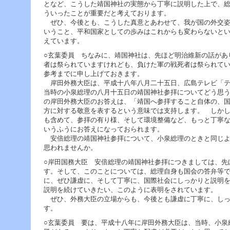
となど、こうした靖国神社の実態から丁寧に説明した上で、
ういったことが重要だと考えております。
ぜひ、今後とも、こうした真意とあわせて、我が国の外交姿
いうこと、平和国家としての歩みはこれからも変わらないと
えています。
○玄葉委員 ちなみに、靖国神社は、先ほど明治維新の話があ
者は祭られていますけれども、負けた軍の戦死者は祭られて
参考までに申し上げておきます。
岸田外務大臣は、平成十八年八月二十五日、広島テレビ「テ
当時の小泉総理の八月十五日の靖国神社参拝についてどう思
の岸田外務大臣のお答えは、「靖国へ参拝すること自体の、
方に対する敬意を表するという意味では支持します。 しか
も含めて、参拝の有り様、そして環境整備など、もっと丁寧
いうふうにお答えになっておられます。
安倍総理の靖国神社参拝について、小泉総理のときと同じよ
思われませんか。
○岸田国務大臣 安倍総理の靖国神社参拝につきましては、先
す。そして、このことについては、総理自身も国会の答弁等
に、ぜひ謙虚に、そして丁寧に、国際社会にしっかりと説明
説明を続けていきたい、このように表明をされています。
ぜひ、外務大臣の立場からも、今後とも謙虚に丁寧に、しっ
す。
○玄葉委員 要は、平成十八年に岸田外務大臣は、当時、小泉