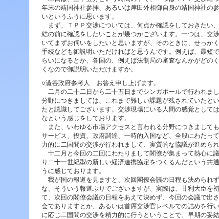
ジ
年末の靖国神社参拝、あるいは岸田外相御自身の靖国神社の
ャ
いというふうに思います。
ン
まず、ＴＰＰ交渉については、何点か確認をしておきたい、
プ
結の前に確認をしたいことが幾つかございます。一つは、交
す
いてまずお伺いをしたいと思いますが、そのときに、せっか
る
手続なども御説明いただければと思うんです。例えば、最短
た
らいになるとか、各国の、例えば法制局の審査なんかがどの
め
くなので御説明いただけますか。
の
ナ
○澁谷政府参考人 お答え申し上げます。
ビ
二月の二十二日から二十五日までシンガポールで行われまし
ゲ
分野につきましては、これまで難しい課題が残されていたと
ー
たと認識してございます。交渉現場にいる人間の感覚として
シ
なという感じをしております。
ョ
また、いわゆる市場アクセスと言われる分野につきましても
ン
サービス、投資、政府調達、一時的入国など、全般にわたっ
ス
力的に二国間の交渉が行われまして、実質的な協議が進めら
キ
十二月と今回の二回にわたりまして閣僚が集まって熱心に議
ッ
り二十一世紀型の新しい経済連携協定をつくるんだという共
プ
うに感じております。
で
我が国の報道を見ますと、次回閣僚会議の日程も決められず
す。
な、そういう報道ぶりでございますが、実際は、甘利大臣を
て、次回の閣僚会議の日程をあえて決めず、今回の会議で出
本
会でありますとか、あるいは首席交渉官レベルでの詰めを行
文
に応じ二国間の交渉を精力的に行うということで、早期の妥