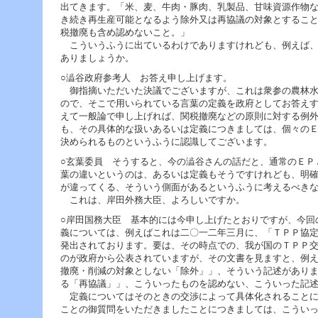
出てきます。「米、麦、牛肉・豚肉、乳製品、甘味資源作物
き続き再生産可能となるよう除外又は再協議の対象とするこ
税撤廃も含め認めないこと。」
こういうふうに出ているわけでありますけれども、例えば、
ありましょうか。
○澁谷政府参考人 お答え申し上げます。
御指摘いただいた決議でございますが、これは衆参の農林水
ので、そこで用いられている言葉の定義を政府としてお答え
えて一般論で申し上げれば、関税撤廃などの原則に対する例
も、その具体的な扱いあるいは定義につきましては、個々の
決められるものというふうに認識してございます。
○玄葉委員 そうすると、今の澁谷さんの話だと、通常のＥＰ
葉の違いというのは、あるいは定義もそうですけれども、明
が違ってくる、そういう側面があるというふうに考えるべき
これは、岸田外務大臣、よろしいですか。
○岸田国務大臣 基本的には今申し上げたとおりですが、今回
義については、例えばこれは二〇一二年三月に、「ＴＰＰ協
発出されております。要は、その時点での、我が国のＴＰＰ
のが政府から公表されていますが、その文書を見ますと、例
撤廃・削減の対象としない「除外」」、そういう記述があり
る「再協議」」、こういったものを認めない、こういった記
定義についてはそのときの交渉によって具体化されることに
ことの御質問をいただきましたことにつきましては、こうい