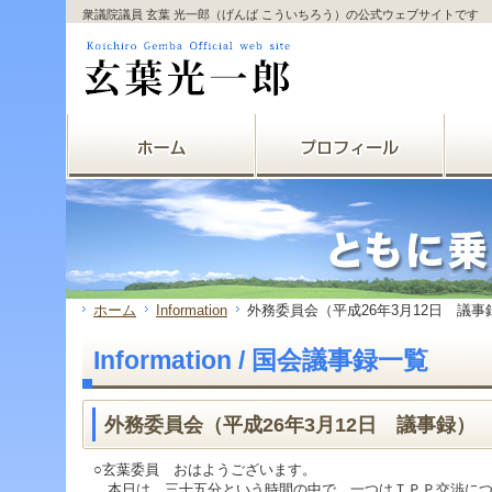
サ
フ
衆議院議員 玄葉 光一郎（げんば こういちろう）の公式ウェブサイトです
本
グ
本
イ
ッ
文
ロ
文
ド
タ
と
ー
の
メ
ー
グ
バ
エ
ニ
の
ロ
ル
リ
ュ
エ
ー
メ
ア
ー
リ
バ
ニ
で
の
ア
ル
ュ
す。
エ
で
メ
ー
リ
す。
ニ
の
ア
ュ
エ
で
ー・
リ
す。
サ
ア
イ
で
ド
す。
ホーム
Information
外務委員会（平成26年3月12日 議事
メ
ニ
Information / 国会議事録一覧
ュ
ー・
フ
ッ
外務委員会（平成26年3月12日 議事録）
タ
ー
○玄葉委員 おはようございます。
へ
本日は、三十五分という時間の中で、一つはＴＰＰ交渉につ