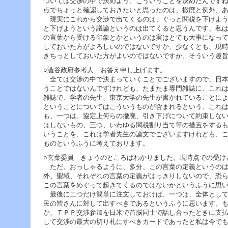
ついては交渉の中で決めよう、こういうことを決めたんです
点でちょっと確認しておきたいと思ったのは、撤廃と例外、
現実にこれから交渉で出てくるのは、ぐっと関税を下げよう
と下げようという議論というのは出てくると思うんです、私
の言葉から受ける印象とかというのは実はとても大事になっ
しておいた方がよろしいのではないですか、少なくとも、現
きちっとしておいた方がよいのではないですか、そういう趣
○澁谷政府参考人 お答え申し上げます。
全ては交渉の中で決まっていくことでございますので、日本
うことではないんですけれども、たまたま専門雑誌に、これ
雑誌で、学者の先生、東京大学の先生が書かれていることに
ということについてはこういうものが含まれるという、これ
も、一つは、協定上何らの撤廃、引き下げについて約束しな
はしないもの、三つ、いわゆる関税割り当て等の措置をする
いうことを、これは学者先生の論文でございますけれども、
ものというふうに考えております。
○玄葉委員 きょうのところはわかりました。現時点での受け
ただ、おっしゃるように、多分、この言葉の定義というのは
外、聖域、それぞれの言葉の定義がはっきりしないので、恐
この言葉をめぐって起きてくるのではないかというふうに思
最後に二つだけ簡単に注文しておけば、一つは、全体として
民の皆さんに対して出すべきであるというふうに思います。
か、ＴＰＰ交渉参加を日米で首脳同士で話し合ったときに支
して交渉の最大の切り札にすべきカードであったと私は今で