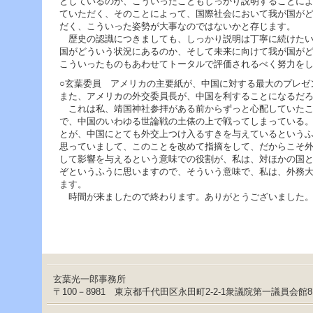
としているのか、こういったこともしっかり説明することに
ていただく、そのことによって、国際社会において我が国が
だく、こういった姿勢が大事なのではないかと存じます。
歴史の認識につきましても、しっかり説明は丁寧に続けたい
国がどういう状況にあるのか、そして未来に向けて我が国が
こういったものもあわせてトータルで評価されるべく努力を
○玄葉委員 アメリカの主要紙が、中国に対する最大のプレゼ
また、アメリカの外交委員長が、中国を利することになるだ
これは私、靖国神社参拝がある前からずっと心配していたこ
で、中国のいわゆる世論戦の土俵の上で戦ってしまっている
とが、中国にとても外交上つけ入るすきを与えているという
思っていまして、このことを改めて指摘をして、だからこそ
して影響を与えるという意味での役割が、私は、対ほかの国
ぞというふうに思いますので、そういう意味で、私は、外務
ます。
時間が来ましたので終わります。ありがとうございました
玄葉光一郎事務所
〒100－8981 東京都千代田区永田町2-2-1衆議院第一議員会館