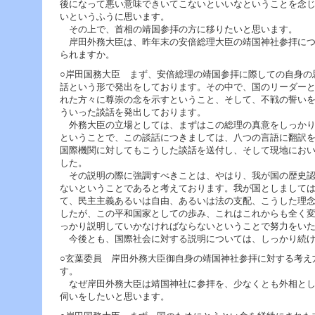
後になって悪い意味できいてこないといいなということを念
いというふうに思います。
その上で、首相の靖国参拝の方に移りたいと思います。
岸田外務大臣は、昨年末の安倍総理大臣の靖国神社参拝につ
られますか。
○岸田国務大臣 まず、安倍総理の靖国参拝に際しての自身の
話という形で発出をしております。その中で、国のリーダー
れた方々に尊崇の念を示すということ、そして、不戦の誓い
ういった談話を発出しております。
外務大臣の立場としては、まずはこの総理の真意をしっかり
ということで、この談話につきましては、八つの言語に翻訳
国際機関に対してもこうした談話を送付し、そして現地にお
した。
その説明の際に強調すべきことは、やはり、我が国の歴史認
ないということであると考えております。我が国としまして
て、民主主義あるいは自由、あるいは法の支配、こうした理
したが、この平和国家としての歩み、これはこれからも全く
っかり説明していかなければならないということで努力をい
今後とも、国際社会に対する説明については、しっかり続け
○玄葉委員 岸田外務大臣御自身の靖国神社参拝に対する考え
す。
なぜ岸田外務大臣は靖国神社に参拝を、少なくとも外相とし
伺いをしたいと思います。