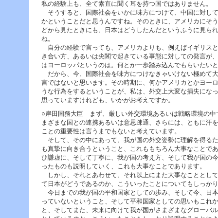
私の経験上も、全て素直に聞く耳を持つ国ではありません。
そうすると、国際社会をいかに味方につけて、中国に対して
かということだと思うんですね。そのときに、アメリカにそ
どから見たときにも、日本はどうしたんだというふうに見ら
ね。
自分の経験で言っても、アメリカよりも、例えばイギリスと
き合い方、あるいは尖閣で起きている事態に対しての発言が
はヨーロッパというのは。何とか一歩踏み込んでもらいたい
だから、今、国際社会を味方につけなきゃいけない極めて大
言ではないと思います。その時期に、何かアメリカとかヨー
うな行為をするということが、私は、外交上大変な損失にな
思っていますけれども、いかがお考えですか。
○岸田国務大臣 まず、厳しい外交環境あるいは戦略環境の中
まざまな国との連携あるいは意思疎通、さらには、ともに汗
ことの重要性は言うまでもないと考えています。
そして、その中にあって、我が国の外交姿勢に理解を得るた
も真摯に向き合うということ、これももちろん大事なことで
ひ謙虚に、そして丁寧に、我が国の考え方、そして我が国の
ったものも説明していく、これも大事なことであります。
しかし、それとあわせて、それ以上にまた大事なこととして
て日本がどうであるのか、こういったことについてもしっか
今日までの我が国の平和国家としての歩み、そして今、日本
っていないということ、そして平和国家としての思いもこれ
と、そしてまた、未来に向けて我が国がさまざまなグローバ