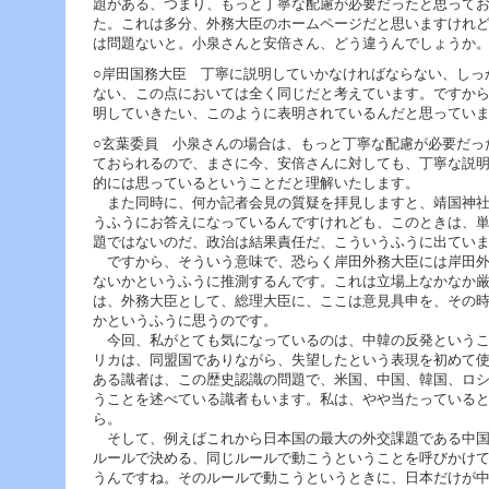
題がある、つまり、もっと丁寧な配慮が必要だったと思って
た。これは多分、外務大臣のホームページだと思いますけれ
は問題ないと。小泉さんと安倍さん、どう違うんでしょうか
○岸田国務大臣 丁寧に説明していかなければならない、しっ
ない、この点においては全く同じだと考えています。ですか
明していきたい、このように表明されているんだと思ってい
○玄葉委員 小泉さんの場合は、もっと丁寧な配慮が必要だっ
ておられるので、まさに今、安倍さんに対しても、丁寧な説
的には思っているということだと理解いたします。
また同時に、何か記者会見の質疑を拝見しますと、靖国神社
うふうにお答えになっているんですけれども、このときは、
題ではないのだ、政治は結果責任だ、こういうふうに出てい
ですから、そういう意味で、恐らく岸田外務大臣には岸田外
ないかというふうに推測するんです。これは立場上なかなか
は、外務大臣として、総理大臣に、ここは意見具申を、その
かというふうに思うのです。
今回、私がとても気になっているのは、中韓の反発というこ
リカは、同盟国でありながら、失望したという表現を初めて
ある識者は、この歴史認識の問題で、米国、中国、韓国、ロ
うことを述べている識者もいます。私は、やや当たっている
ら。
そして、例えばこれから日本国の最大の外交課題である中国
ルールで決める、同じルールで動こうということを呼びかけ
うんですね。そのルールで動こうというときに、日本だけが