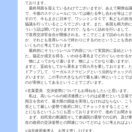
へ
ております。
ジ
最終局面を迎えているわけでございますが、あえて閣僚会議
ャ
で、今後のスケジュールについては確たる申し合わせ等はご
ン
すので、今もまさに日米で、ワシントンＤＣで、私どもの担
プ
協議を行っているところでございます。また、各国も精力的
グ
ういう話は聞いておりますので、なるべく詰めを行いまして
ロ
で首席交渉官会合が開催される。そこでどこまで詰められる
ー
か、それとも首席レベルで終わりにするのかということも含
バ
いくものと考えております。
ル
最終的にそういうレベルで内容について実質的に妥結という
メ
た、協定が成文を得る、いわゆる署名までどのぐらいかかる
ニ
物によってかなり違います。物によってかなり違いますが、
ュ
ますと、妥結をしてから署名まで四カ月を要しております。
ー
ドアップして、リーガルスクラビングという法的なチェック
へ
ざいますが、この手の大きなもので最も速い例ということで
ジ
のが実例としてあるということでございます。
ャ
○玄葉委員 交渉姿勢についてもお尋ねをしたいと思います。
ン
私は、高いレベルの経済連携というのは必要だという立場で
プ
両立を含めて、最大限の国益を実現しなければならない、こ
サ
党として厳しい姿勢で政府に対してチェックをすることこそ
イ
とになるというふうにも思っておりますので、改めてお聞き
ド
まず、自民党の衆議院そして参議院の選挙での公約、及び衆
メ
在の政府の交渉姿勢との関連についてどのように考えればよ
ニ
ュ
○澁谷政府参考人 お答え申し上げます。