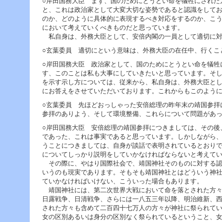
○岸田国務大臣 まず、国のためにとうとい命を犠牲にされた
と、これは政治家として大変大切な姿勢であると認識をして
のか、どのように具体的に表現するべき対応をするのか、こ
において考えていくべきものだと思っています。
私自身は、外務大臣として、安倍内閣の一員として適切に対
○玄葉委員 適切にという意味は、外務大臣の在任中、行くこ
○岸田国務大臣 政治家として、国のためにとうとい命を犠牲
す、このことは私も大事にしていきたいと思っています。そ
を示す示し方については、従来から、私自身は、外務大臣と
にお答えをさせていただいております。これからもこのよう
○玄葉委員 先ほどおっしゃった安倍総理の昨年末の靖国参拝
参拝のありよう、そして環境整備、これらについて問題があ
○岸田国務大臣 安倍総理の靖国参拝につきましては、その後
であった、これは事実であると思っています。しかしながら
うことにつきましては、自身が談話で表明されているとおり
についてしっかり説明をしていかなければならないと考えて
その際に、やはり国際社会で、靖国神社そのものに対する認
いうのも現実であります。そもそも靖国神社とはどういう神
ていかなければいけない、こういった場合もあります。
靖国神社には、第二次世界大戦において命を落とされた方々
日露戦争、日清戦争、さらには一八五三年以降、明治維新、
された方々も含めて二百四十七万人の方々が神社に祭られて
女の区別あるいは身分の区別なく祭られているということ、