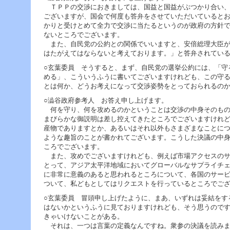
ー
ＴＰＰの交渉におきましては、国益と国益がぶつかり合い、
へ
ございますが、国会で何度も答弁をさせていただいていると
ジ
かりと受けとめて全力で交渉に当たるというのが政府の方針
ャ
ないところでございます。
ン
また、自民党の公約との関係でいいますと、安倍総理大臣が
プ
はたがえてはならないと考えております。」と答弁されてい
フ
ッ
○玄葉委員 そうすると、まず、自民党の選挙公約には、「守
タ
める」、こういうふうに書いてございますけれども、この守
ー
とは何か、どうお考えになって交渉姿勢をとっておられるの
へ
○澁谷政府参考人 お答え申し上げます。
ジ
何を守り、何を攻めるのかということは交渉の中身そのもの
ャ
まびらかな御説明は差し控えてきたところでございますけれ
ン
産物でありますとか、あるいはそれ以外もさまざまなことに
プ
ような趣旨のことが書かれてございます。こうした決議の中
ころでございます。
また、攻めでございますけれども、例えば市場アクセスのサ
とって、アジア太平洋地域においてグローバルなサプライチ
に非常に意義のあると思われるところについて、各国のサー
ついて、私どもとしてはリクエストを行っているところでご
○玄葉委員 冒頭申し上げたように、まあ、いずれは妥結をす
はないかというふうに見ておりますけれども、そう思うので
きゃいけないことがある。
それは、一つは言葉の定義なんですね。衆参の決議を読みま