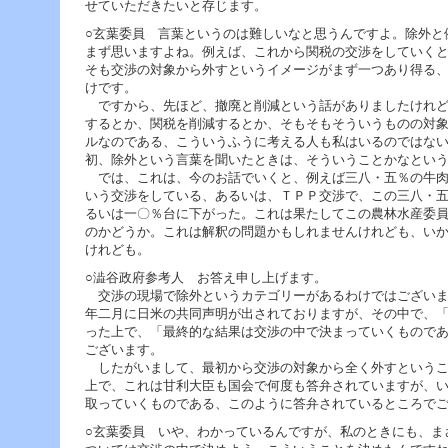
せていただきたいと存じます。
○玄葉委員 言葉というのは難しいなと思うんですよ。除外と
まず思いますよね。例えば、これから関税の交渉をしていく
そも交渉の対象から外すというイメージがまず一つあり得る
けです。
ですから、先ほど、撤廃と削減という話がありましたけれど
するとか、関税を削減するとか、そもそもそういうものの対
ルなのである、こういうふうに考える人も私はいるのではな
初、除外という言葉を聞いたときは、そういうことかなとい
では、これは、今のお話でいくと、例えば三八・五％の牛肉
いう交渉をしている、あるいは、ＴＰＰ交渉で、この三八・
るいは一〇％台に下がった。これは果たしてこの農林水産委
のかどうか。これは解釈の問題かもしれませんけれども、い
けれども。
○澁谷政府参考人 お答え申し上げます。
交渉の現場で除外というカテゴリーがあるわけではございま
年二月に日米の共同声明が出されておりますが、その中で、
った上で、「最終的な結果は交渉の中で決まっていくもので
ございます。
したがいまして、最初から交渉の対象から全く外すというこ
上で、これは甘利大臣も国会で何度も答弁されていますが、
取っていくものである、このように答弁されているところで
○玄葉委員 いや、わかっているんですが、私のときにも、ま