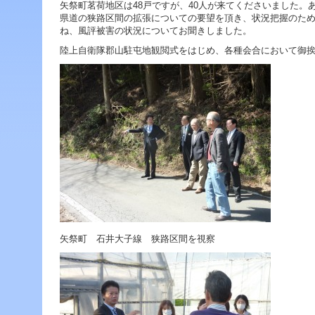
ジ
矢祭町茗荷地区は48戸ですが、40人が来てくださいました。
ャ
県道の狭路区間の拡張についての要望を頂き、状況把握のた
ン
ね、風評被害の状況についてお聞きしました。
プ
陸上自衛隊郡山駐屯地観閲式をはじめ、各種会合において御
す
る
た
め
の
ナ
ビ
ゲ
ー
シ
ョ
ン
ス
キ
ッ
矢祭町 石井大子線 狭路区間を視察
プ
で
す。
本
文