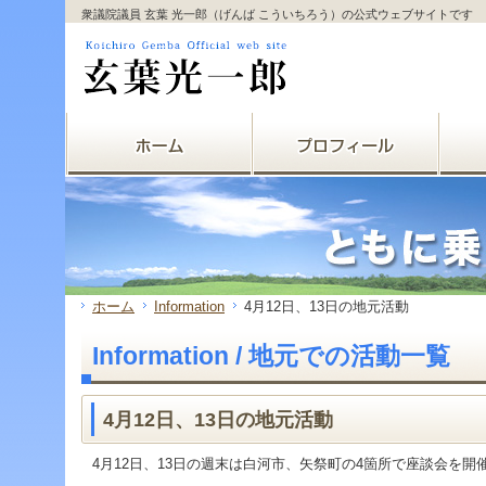
サ
フ
衆議院議員 玄葉 光一郎（げんば こういちろう）の公式ウェブサイトです
本
グ
本
イ
ッ
文
ロ
文
ド
タ
と
ー
の
メ
ー
グ
バ
エ
ニ
の
ロ
ル
リ
ュ
エ
ー
メ
ア
ー
リ
バ
ニ
で
の
ア
ル
ュ
す。
エ
で
メ
ー
リ
す。
ニ
の
ア
ュ
エ
で
ー・
リ
す。
サ
ア
イ
で
ド
す。
ホーム
Information
4月12日、13日の地元活動
メ
ニ
Information / 地元での活動一覧
ュ
ー・
フ
ッ
4月12日、13日の地元活動
タ
ー
4月12日、13日の週末は白河市、矢祭町の4箇所で座談会を開
へ