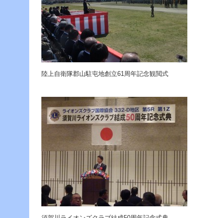
陸上自衛隊郡山駐屯地創立61周年記念観閲式
須賀川ライオンズクラブ結成50周年記念式典