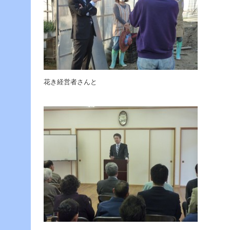
へ
ジ
ャ
ン
プ
グ
ロ
ー
バ
花き経営者さんと
ル
メ
ニ
ュ
ー
へ
ジ
ャ
ン
プ
サ
イ
ド
メ
ニ
ュ