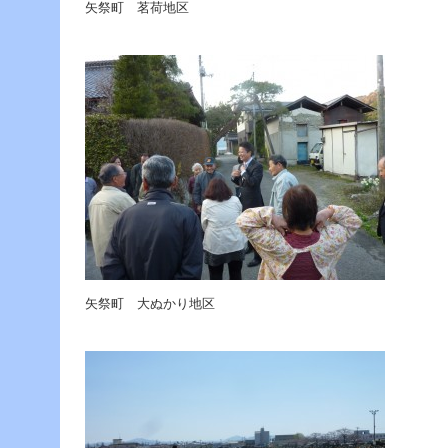
ー
矢祭町 茗荷地区
へ
ジ
ャ
ン
プ
フ
ッ
タ
ー
へ
ジ
ャ
ン
プ
矢祭町 大ぬかり地区