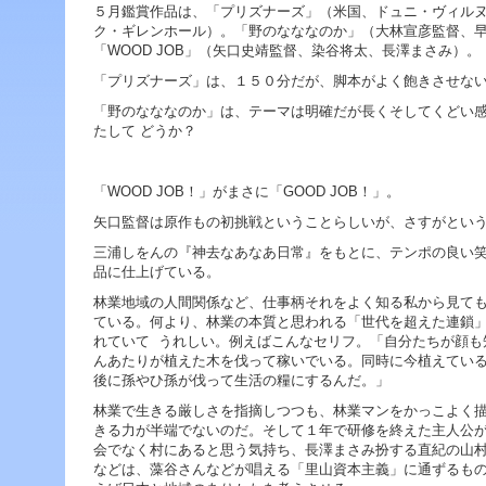
ジ
５月鑑賞作品は、「プリズナーズ」（米国、ドュニ・ヴィル
ャ
ク・ギレンホール）。「野のなななのか」（大林宣彦監督、
ン
「WOOD JOB」（矢口史靖監督、染谷将太、長澤まさみ）。
プ
「プリズナーズ」は、１５０分だが、脚本がよく飽きさせな
す
る
「野のなななのか」は、テーマは明確だが長くそしてくどい
た
たして どうか？
め
の
ナ
「WOOD JOB！」がまさに「GOOD JOB！」。
ビ
ゲ
矢口監督は原作もの初挑戦ということらしいが、さすがとい
ー
三浦しをんの『神去なあなあ日常』をもとに、テンポの良い
シ
品に仕上げている。
ョ
ン
林業地域の人間関係など、仕事柄それをよく知る私から見て
ス
ている。何より、林業の本質と思われる「世代を超えた連鎖
キ
れていて うれしい。例えばこんなセリフ。「自分たちが顔も
ッ
んあたりが植えた木を伐って稼いでいる。同時に今植えてい
プ
後に孫やひ孫が伐って生活の糧にするんだ。」
で
林業で生きる厳しさを指摘しつつも、林業マンをかっこよく
す。
きる力が半端でないのだ。そして１年で研修を終えた主人公
会でなく村にあると思う気持ち、長澤まさみ扮する直紀の山
本
などは、藻谷さんなどが唱える「里山資本主義」に通ずるも
文