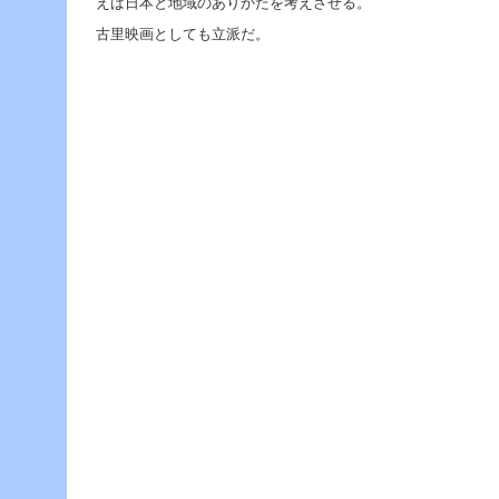
えば日本と地域のありかたを考えさせる。
へ
ジ
古里映画としても立派だ。
ャ
ン
プ
グ
ロ
ー
バ
ル
メ
ニ
ュ
ー
へ
ジ
ャ
ン
プ
サ
イ
ド
メ
ニ
ュ