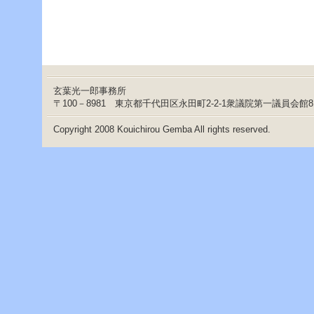
ー
へ
ジ
ャ
ン
プ
フ
玄葉光一郎事務所
ッ
〒100－8981 東京都千代田区永田町2-2-1衆議院第一議員会館
タ
ー
Copyright 2008 Kouichirou Gemba All rights reserved.
へ
ジ
ャ
ン
プ