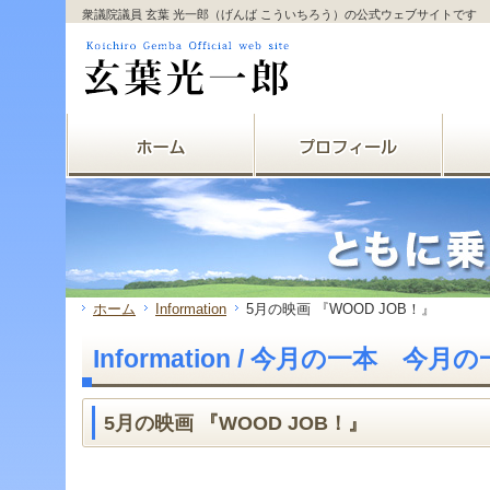
サ
フ
衆議院議員 玄葉 光一郎（げんば こういちろう）の公式ウェブサイトです
本
グ
本
イ
ッ
文
ロ
文
ド
タ
と
ー
の
メ
ー
グ
バ
エ
ニ
の
ロ
ル
リ
ュ
エ
ー
メ
ア
ー
リ
バ
ニ
で
の
ア
ル
ュ
す。
エ
で
メ
ー
リ
す。
ニ
の
ア
ュ
エ
で
ー・
リ
す。
サ
ア
イ
で
ド
す。
ホーム
Information
5月の映画 『WOOD JOB！』
メ
ニ
Information / 今月の一本 今月
ュ
ー・
フ
ッ
5月の映画 『WOOD JOB！』
タ
ー
へ