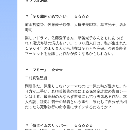
☆５つが満点
ジ
ャ
ン
＊「９０歳何がめでたい」 ☆☆☆☆
プ
す
前田哲監督、佐藤愛子原作、大橋里美脚本、草笛光子、唐沢
る
寿明
た
楽しいドラマ。佐藤愛子さん、草笛光子さんともにあっぱ
め
れ！唐沢寿明の演技もいい。１００歳人口は、私が生まれた
の
１９６４年の１６０人から現在は９万人を突破。今後高齢者
ナ
マーケットを意識した作品が多くなるかもしれない。
ビ
ゲ
ー
シ
＊「マミー」 ☆☆☆
ョ
二村真弘監督
ン
ス
問題作だ。気乗りしないテーマなのに一気に時が過ぎた。作
キ
り方が上手い。真須美被告の夫による保険金詐欺の告白シー
ッ
ンは圧巻。最高裁のみならず世論にも抗う勇気ある作品。本
プ
人否認、証拠に若干の疑義という事件。果たして自分が法相
で
だったら死刑執行の命令書にサインするだろうか？
す。
本
＊「侍タイムスリッパー」 ☆☆☆☆☆
文