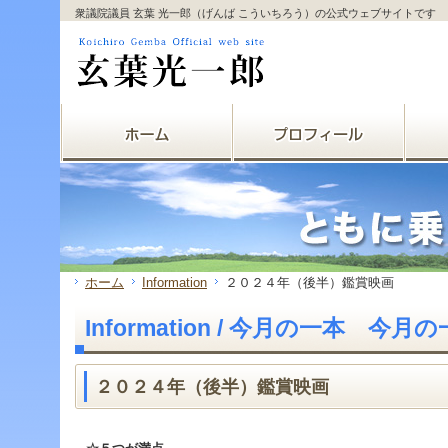
サ
フ
衆議院議員 玄葉 光一郎（げんば こういちろう）の公式ウェブサイトです
本
グ
本
イ
ッ
文
ロ
文
ド
タ
と
ー
の
メ
ー
グ
バ
エ
ニ
の
ロ
ル
リ
ュ
エ
ー
メ
ア
ー
リ
バ
ニ
で
の
ア
ル
ュ
す。
エ
で
メ
ー
リ
す。
ニ
の
ア
ュ
エ
で
ー・
リ
す。
サ
ア
イ
で
ド
す。
ホーム
Information
２０２４年（後半）鑑賞映画
メ
ニ
Information / 今月の一本 今月
ュ
ー・
フ
ッ
２０２４年（後半）鑑賞映画
タ
ー
へ