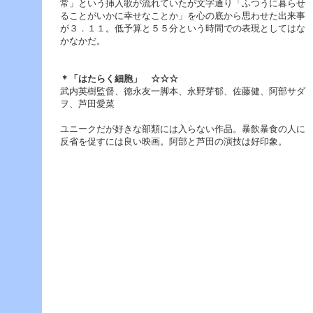
常」という挿入歌が流れていたが文字通り「ふつうに暮らせ
ー
ることがいかに幸せなことか」を心の底から思わせた出来事
へ
が３．１１。低予算と５５分という時間での表現としてはな
ジ
かなかだ。
ャ
ン
プ
＊「はたらく細胞」 ☆☆☆
フ
武内英樹監督、徳永友一脚本、永野芽郁、佐藤健、阿部サダ
ッ
ヲ、芦田愛菜
タ
ー
ユニークだが好きな部類には入らない作品。暴飲暴食の人に
へ
反省を促すには良い映画。阿部と芦田の演技は好印象。
ジ
ャ
ン
プ