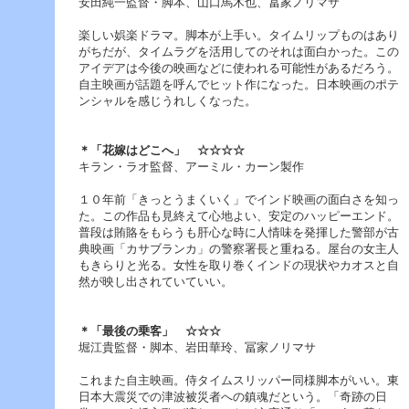
安田純一監督・脚本、山口馬木也、冨家ノリマサ
へ
ジ
楽しい娯楽ドラマ。脚本が上手い。タイムリップものはあり
ャ
がちだが、タイムラグを活用してのそれは面白かった。この
ン
アイデアは今後の映画などに使われる可能性があるだろう。
プ
自主映画が話題を呼んでヒット作になった。日本映画のポテ
グ
ンシャルを感じうれしくなった。
ロ
ー
バ
＊「花嫁はどこへ」 ☆☆☆☆
ル
キラン・ラオ監督、アーミル・カーン製作
メ
ニ
１０年前「きっとうまくいく」でインド映画の面白さを知っ
ュ
た。この作品も見終えて心地よい、安定のハッピーエンド。
ー
普段は賄賂をもらうも肝心な時に人情味を発揮した警部が古
へ
典映画「カサブランカ」の警察署長と重ねる。屋台の女主人
ジ
もきらりと光る。女性を取り巻くインドの現状やカオスと自
ャ
然が映し出されていていい。
ン
プ
サ
＊「最後の乗客」 ☆☆☆
イ
堀江貴監督・脚本、岩田華玲、冨家ノリマサ
ド
メ
これまた自主映画。侍タイムスリッパー同様脚本がいい。東
ニ
日本大震災での津波被災者への鎮魂だという。「奇跡の日
ュ