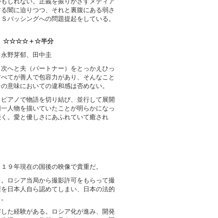
かもしれない。正義を振りかざすメディア
する闇に迫りつつ、それと裏腹にある弱さ
ＮＳバッシングへの問題提起をしている。
 ☆☆☆☆＋☆半分
、永野芽郁、田中圭
ら次へと夫（パートナー）をとっかえひっ
すべてが善人で包容力があり、そんなこと
その意味においての違和感は否めない。
とピアノで物語を切り結び、並行して展開
同一人物を描いていたことが明らかになっ
続く。愛と優しさにあふれていて癒され
０１９年現在の国後の映像で貴重だ。
と。ロシア当局から撮影許可をもらって撮
権を日本人自ら認めてしまい、日本の法的
る。
察した経験がある。ロシア化が進み、開発