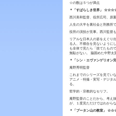
ジ
☆の数は５つが満点
ャ
＊「すばらしき世界」 ☆☆☆
ン
プ
西川美和監督、役所広司、原
す
人生の大半を裏社会と刑務所
る
た
役所の演技が見事。西川監督
め
の
リアルな日本人の姿をえぐり
ナ
る人、不都合を見ないように
ビ
も全体で見たら「捨てたもの
ゲ
無駄がない。 脇固めた中野太
ー
＊「シン・エヴァンゲリオン
シ
ョ
庵野秀明監督
ン
これまでのシリーズを見てい
ス
アニメ・特撮・実写・デジタ
キ
る。
ッ
プ
哲学的・宗教的なセリフ。
で
庵野監督のことだから、考え
す。
が、１度見ただけではわから
本
＊「ブータン山の教室」 ☆
文