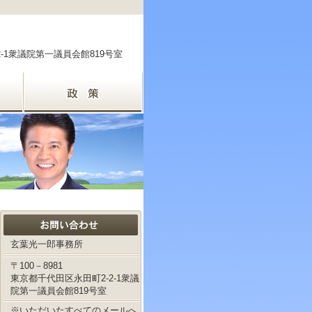
2-1衆議院第一議員会館819号室
玄葉光一郎事務所
〒100－8981
東京都千代田区永田町2-2-1衆議
院第一議員会館819号室
※いただいたすべてのメールへ