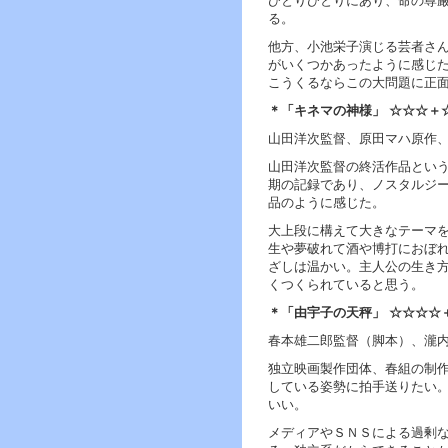
ひとりひとりにあり、命の尊
ー
る。
へ
ジ
他方、小池栄子演じる芸者さ
ャ
がいくつかあったように感じ
ン
こうくるならこの大問題に正
プ
＊「キネマの神様」 ☆☆☆＋
フ
ッ
山田洋次監督、原田マハ原作
タ
山田洋次監督の終活作品とい
ー
期の記録であり、ノスタルジ
へ
品のように感じた。
ジ
ャ
大上段に構えて大きなテーマ
ン
生や夢破れて酒や博打におぼ
プ
ざしは温かい。主人公の生き
くつくられていると思う。
＊「由宇子の天秤」 ☆☆☆☆
春本雄二郎監督（脚本）、瀧
独立映画製作団体、春組の制
している姿勢に拍手送りたい
いい。
メディアやＳＮＳによる過剰