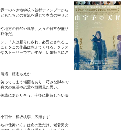
世界一のへき地学校へ首都ティンプーから
子どもたちとの交流を通じて本当の幸せと
子や地方の自然や風景、人々の日常が盛り
な映像だ。
タン。「人は頼りにされ、必要とされるこ
」ことをこの作品は教えてくれる。クラス
ルなストーリーですがすがしい気持ちにさ
田清渚、穂志もえか
て笑ってしまう場面もあり、巧みな脚本で
等身大の生活や恋愛を垣間見た思い。
の後輩にあたりそう。今後に期待したい映
永小百合、松坂桃李、広瀬すず
のちの仕舞い方」は命の数だけ、老若男女