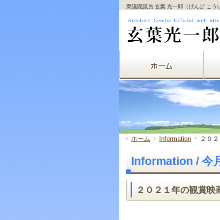
サ
フ
衆議院議員 玄葉 光一郎（げんば こ
本
グ
本
イ
ッ
文
ロ
文
ド
タ
と
ー
の
メ
ー
グ
バ
エ
ニ
の
ロ
ル
リ
ュ
エ
ー
メ
ア
ー
リ
バ
ニ
で
の
ア
ル
ュ
す。
エ
で
メ
ー
リ
す。
ニ
の
ア
ュ
エ
で
ー・
リ
す。
サ
ア
イ
で
ド
す。
ホーム
Information
２０２
メ
ニ
Information
ュ
ー・
フ
ッ
２０２１年の観賞映
タ
ー
へ