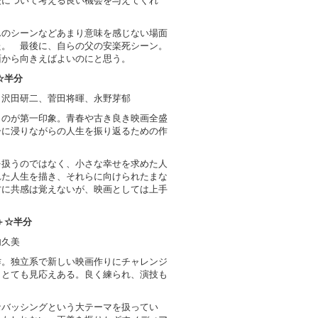
厳について考える良い機会を与えてくれ
んのシーンなどあまり意味を感じない場面
た。 最後に、自らの父の安楽死シーン。
面から向きえばよいのにと思う。
☆半分
、沢田研二、菅田将暉、永野芽郁
うのが第一印象。青春や古き良き映画全盛
ーに浸りながらの人生を振り返るための作
を扱うのではなく、小さな幸せを求めた人
れた人生を描き、それらに向けられたまな
方に共感は覚えないが、映画としては上手
＋☆半分
内久美
作。独立系で新しい映画作りにチャレンジ
。とても見応えある。良く練られ、演技も
なバッシングという大テーマを扱ってい