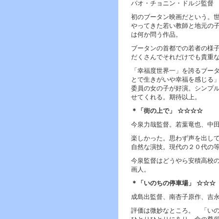
へ
パオ・チョニン・ドルジ監督
ジ
初のブータン映画だという。
ャ
やってきた若い教師と地元の
ン
は何か問う作品。
プ
グ
ブータンの首都での若者の様
ロ
だくさんでそれだけでも貴重
ー
「幸福度世界一」を誇るブー
バ
とで生きがいや幸福を感じる
ル
委員の女の子が好演。シンプ
メ
せてくれる。期待以上。
ニ
ュ
＊「街の上で」 ☆☆☆☆
ー
今泉力哉監督。若葉竜也、中
へ
ジ
楽しかった。思わず声を出し
ャ
自然な演技。現代の２０代の
ン
プ
今泉監督はどうやら安積高校
サ
画人。
イ
＊「いのちの停車場」 ☆☆☆
ド
メ
成島出監督、南杏子原作、吉
ニ
評価は微妙なところ。 「い
ュ