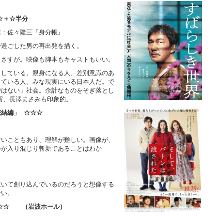
☆＋☆半分
案：佐々隆三『身分帳』
で過ごした男の再出発を描く。
もさすが。映像も脚本もキャストもいい。
出している。親身になる人、差別意識のあ
している人。みな現実にいる日本人だ。で
ではない」社会。余計なものをそぎ落とし
賀、長澤まさみも印象的。
完結編」
☆☆☆
ないこともあり、理解が難しい。画像が、
ルが入り混じり斬新であることはわか
抜いて創り込んでいるのだろうと想像する
ない。
☆☆☆ （岩波ホール）