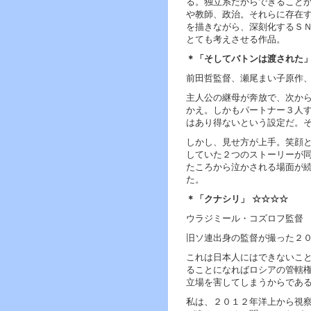
る。独立系だからできること
や教師、政治。それらに存在
を描きながら、深刻化するＳ
とても考えさせる作品。
＊「そしてバトンは渡された」
前田哲監督、瀬尾まい子原作
主人公の継母が奔放で、次か
かえ。しかもパートナー３人
はあり得ないという設定だ。
しかし、見せ方が上手。笑顔
していた２つのストーリーが
たころから泣かされる場面が
た。
＊「クナシリ」 ☆☆☆☆
ウラジミール・コズロフ監督
旧ソ連出身の監督が撮った２
これは日本人にはできないこ
ることになればロシアの管轄
立場を害してしまうからであ
私は、２０１２年洋上から視