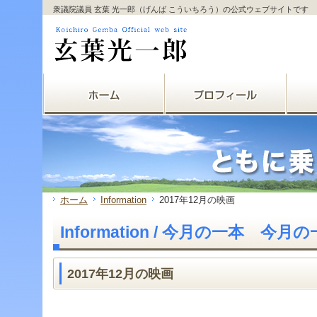
サ
フ
衆議院議員 玄葉 光一郎（げんば こういちろう）の公式ウェブサイトです
本
グ
本
イ
ッ
文
ロ
文
ド
タ
と
ー
の
メ
ー
グ
バ
エ
ニ
の
ロ
ル
リ
ュ
エ
ー
メ
ア
ー
リ
バ
ニ
で
の
ア
ル
ュ
す。
エ
で
メ
ー
リ
す。
ニ
の
ア
ュ
エ
で
ー・
リ
す。
サ
ア
イ
で
ド
す。
ホーム
Information
2017年12月の映画
メ
ニ
Information / 今月の一本 今月
ュ
ー・
フ
ッ
2017年12月の映画
タ
ー
へ