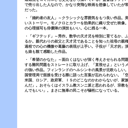
へ
で売り出した人なので、かなり突飛な映画を想像していたが
ジ
だった。
ャ
ン
・「婚約者の友人」～クラシックな雰囲気をもつ良い作品。
プ
いストーリー。モノクロとカラーを効果的に織り交ぜた映像
グ
の心理描写も俳優陣の演技もいい。心に残る一本。
ロ
・「ギフテッド」～秀作。数学の天才児を特別に育てるか、
ー
るか。親代わりの叔父と天才児であることを知った祖母の親
バ
過程での心の機微や葛藤の表現が上手い。子役が「天才的」
ル
も娘も観て感動した作品。
メ
ニ
・「希望のかなた」～面白くはないが深く考えさせられる問
ュ
する難民問題をストレートに取り上げ、「直視せよ」という
ー
の強い作品。フィンランドのヘルシンキの風景が北欧らしい
へ
国管理局で面接を受ける際に語った言葉が忘れられない。「
ジ
米国、ロシア、政府軍、ＩＳのどこなのかわからないが、家
ャ
んだ」。おそらくはイスラム教スンニ派と思われるが、宗教
ン
んでもいい」。まさに無辜の民こそが犠牲になっている。
プ
サ
イ
ド
メ
ニ
ュ