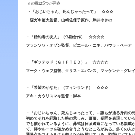
ジ
☆の数は5つが満点
ャ
・「おじいちゃん、死んじゃったって」 ☆☆☆
ン
プ
森ガキ侑大監督、山崎佐保子原作、岸井ゆきの
す
る
た
・「婚約者の友人」（仏独合作） ☆☆☆☆
め
の
フランソワ・オゾン監督、ピエール・ニネ、パウラ・
ナ
ビ
ゲ
・「ギフテッド（ＧＩＦＴＥＤ）」 ☆☆☆☆
ー
マーク・ウェブ監督、クリス・エバンス、マッケンナ・グレ
シ
ョ
ン
・「希望のかなた」（フィンランド） ☆☆☆
ス
キ
アキ・カウリスマキ監督・脚本
ッ
プ
で
・「おじいちゃん、死んじゃったって」～誰もが通る身内の
す。
初めてそれを経験した時の悲しみ、葛藤、疑問を表現してい
でも描かれているように、葬式は日頃疎遠になっている親戚
本
て、絆やルーツを確かめ合うようなところがある。多くの人
文
通過点をコミカルさも交えながら描いている。監督はソフト