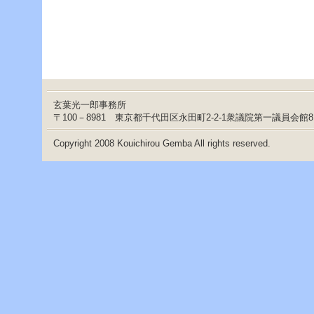
ー
へ
ジ
ャ
ン
プ
フ
ッ
タ
玄葉光一郎事務所
ー
〒100－8981 東京都千代田区永田町2-2-1衆議院第一議員会館
へ
ジ
Copyright 2008 Kouichirou Gemba All rights reserved.
ャ
ン
プ