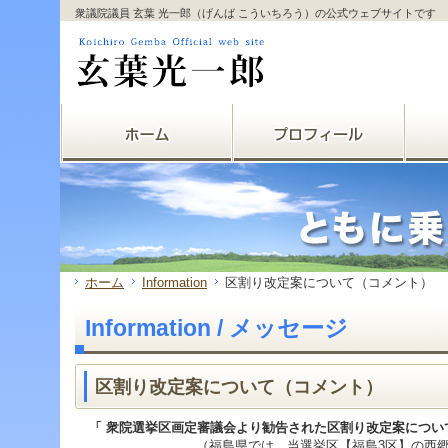
サ
フ
衆議院議員 玄葉 光一郎（げんば こういちろう）の公式ウェブサイトです
本
グ
本
イ
ッ
文
ロ
文
ド
タ
と
ー
の
メ
ー
グ
バ
エ
ニ
の
ロ
ル
リ
ュ
エ
ー
メ
ア
ー
リ
バ
ニ
で
の
ア
ル
ュ
す。
エ
で
メ
ー
リ
す。
ニ
の
ア
ュ
エ
で
ー・
リ
す。
サ
ア
イ
で
ド
す。
ホーム
Information
区割り改定案について（コメント）
メ
ニ
Information / メッセージ
ュ
ー・
フ
ッ
区割り改定案について（コメント）
タ
ー
「 衆院選挙区画定審議会より勧告された区割り改定案
へ
（福島県では、当選挙区【福島3区】の西郷村を4