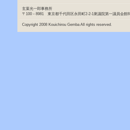
へ
ジ
玄葉光一郎事務所
ャ
〒100－8981 東京都千代田区永田町2-2-1衆議院第一議員会館
ン
プ
Copyright 2008 Kouichirou Gemba All rights reserved.
グ
ロ
ー
バ
ル
メ
ニ
ュ
ー
へ
ジ
ャ
ン
プ
サ
イ
ド
メ
ニ
ュ