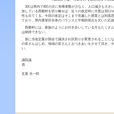
ジ
ャ
3区は県内で4区の次に有権者数が少なく、人口減少も大き
ン
加している西郷村を切り離せば、近々の改定時に今度は3区の
プ
性も出てくる。今回の改定はそこまで見越した措置とは到底
す
ており、県内選挙区全体のバランスと中期的視点を欠いた応
る
西郷村には、家族のようにお付き合いしている方もたくさん
た
は納得できない。
め
の
仮に当改定案が国会で議決され区割りが変更されることにな
ナ
の皆さんはじめ、地域の皆さんとおつきあいをさせて頂き、
ビ
い。
ゲ
ー
議院議
シ
ョ
ン
玄葉 光一郎
ス
キ
ッ
プ
で
す。
本
文