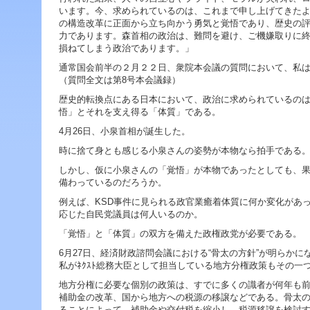
ジ
います。今、求められているのは、これまで申し上げてきた
ャ
の構造改革に正面から立ち向かう勇気と覚悟であり、歴史の
ン
力であります。森首相の政治は、難問を避け、ご機嫌取りに
プ
損ねてしまう政治であります。」
す
る
通常国会前半の２月２２日、衆院本会議の質問において、私
た
（質問全文は第8号本会議録）
め
歴史的転換点にある日本において、政治に求められているの
の
悟」とそれを支え得る「体質」である。
ナ
ビ
4月26日、小泉首相が誕生した。
ゲ
時に捨て身とも感じる小泉さんの姿勢が本物なら拍手である
ー
シ
しかし、仮に小泉さんの「覚悟」が本物であったとしても、
ョ
備わっているのだろうか。
ン
例えば、KSD事件に見られる政官業癒着体質に何か変化があ
ス
応じた自民党議員は何人いるのか。
キ
ッ
「覚悟」と「体質」の双方を備えた政権政党が必要である。
プ
6月27日、経済財政諮問会議における“骨太の方針”が明らか
で
私がﾈｸｽﾄ総務大臣として担当している地方分権政策もその一
す。
地方分権に必要な個別の政策は、すでに多くの識者が何年も
本
補助金の改革、国から地方への税源の移譲などである。骨太
文
ることによって、補助金や交付税を縮小し、税源移譲を検討