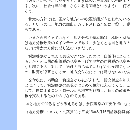
も必要だからだ。したがって、まずは公共事業関連の補助金
ー
る、次に、社会保障関連、さらに教育関連というように、何
へ
ろう。
ジ
ャ
骨太の方針では、国から地方への税源移譲がうたわれている
ン
る。というのは、地方の歳出がカットされるために（③）、
プ
らである。
フ
いまさら言うまでもなく、地方分権の基本軸は、権限と財源
ッ
は地方分権政策のメインテーマであり、少なくとも国と地方
タ
らいは骨太の方針に盛り込むべきだった。
ー
へ
税源移譲がこれまで実現できなかったのは、自治体によって
ジ
る。たとえば国の所得税の税率を下げて地方の住民税の税率
ャ
なり増えるのに対して、過疎の自治体ではわずかしか増えな
ン
めに財源が必要となるが、地方交付税だけでは足りないので
プ
交付税に、補助金・負担金から衣がえした一括交付金を加え
とによって、税源移譲の実現がはじめて視野に入ってくる。
して、国によるコントロールから地方を解放し、個々の政策
権を実現するためのカギなのである。
国と地方の関係をどう考えるかは、参院選挙の主要争点にな
（地方分権についての玄葉質問は平成13年6月15日総務委員