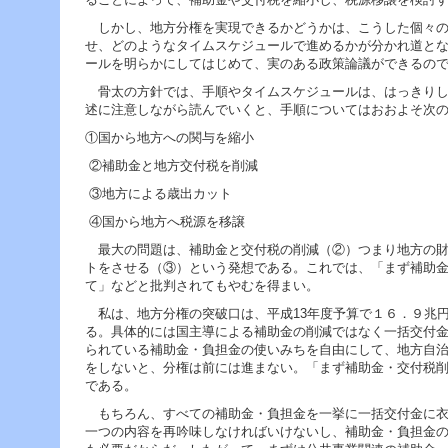
へ
ジ
しかし、地方分権を実現できるかどうかは、こうした個々の
ャ
せ、どのようなタイムスケジュールで進めるかが分かれ道と
ン
ールを明らかにしてはじめて、実のある政策論議ができるの
プ
骨太の方針では、手順やタイムスケジュールは、はっきりし
グ
述に注意しながら読んでいくと、手順についてはおおよそ次
ロ
ー
①国から地方への関与を縮小
バ
ル
②補助金と地方交付税を削減
メ
③地方による歳出カット
ニ
ュ
④国から地方へ税源を移譲
ー
最大の問題は、補助金と交付税の削減（②）つまり地方の財
へ
トをさせる（③）という発想である。これでは、「まず補助
ジ
て」などと批判されてもやむを得まい。
ャ
ン
私は、地方分権の突破口は、平成13年度予算で１６．９兆
プ
る。具体的には国主導による補助金の削減ではなく一括交付
サ
られている補助金・負担金の使いみちを自由にして、地方自
イ
をしないと、分権は前には進まない。「まず補助金・交付税
ド
である。
メ
もちろん、すべての補助金・負担金を一挙に一括交付金に衣
ニ
一つの内容を再吟味しなければいけないし、補助金・負担金
ュ