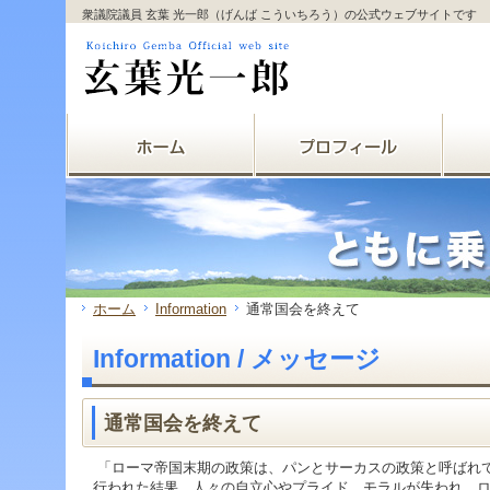
サ
フ
衆議院議員 玄葉 光一郎（げんば こういちろう）の公式ウェブサイトです
本
グ
本
イ
ッ
文
ロ
文
ド
タ
と
ー
の
メ
ー
グ
バ
エ
ニ
の
ロ
ル
リ
ュ
エ
ー
メ
ア
ー
リ
バ
ニ
で
の
ア
ル
ュ
す。
エ
で
メ
ー
リ
す。
ニ
の
ア
ュ
エ
で
ー・
リ
す。
サ
ア
イ
で
ド
す。
ホーム
Information
通常国会を終えて
メ
ニ
Information / メッセージ
ュ
ー・
フ
ッ
通常国会を終えて
タ
ー
「ローマ帝国末期の政策は、パンとサーカスの政策と呼ばれ
へ
行われた結果、人々の自立心やプライド、モラルが失われ、